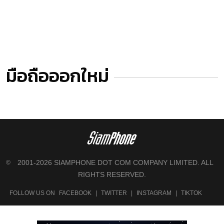
มือถือออกใหม่
2001-2026 SIAMPHONE DOT COM COMPANY LIMITED. ALL
©
RIGHTS RESERVED.
FOLLOW US ON
FACEBOOK
|
TWITTER
|
INSTAGRAM
|
TIKTOK