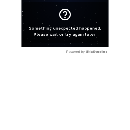
help_outline
Something unexpected happened.
Please wait or try again later.
Powered by 
GliaStudios