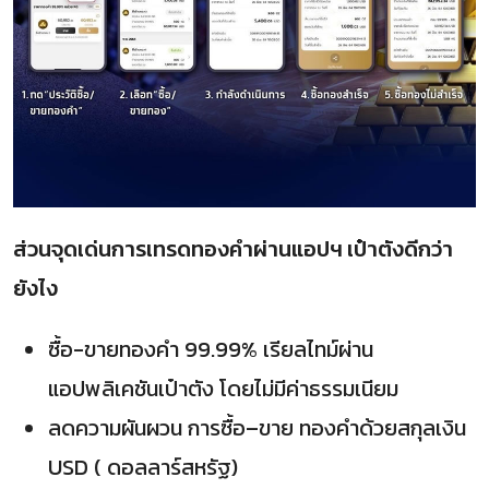
ส่วนจุดเด่นการเทรดทองคำผ่านแอปฯ เป๋าตังดีกว่า
ยังไง
ซื้อ-ขายทองคำ 99.99% เรียลไทม์ผ่าน
แอปพลิเคชันเป๋าตัง โดยไม่มีค่าธรรมเนียม
ลดความผันผวน การซื้อ–ขาย ทองคำด้วยสกุลเงิน
USD (
ดอลลาร์สหรัฐ
)