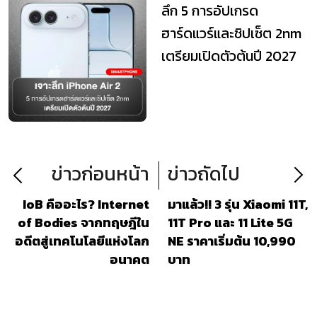
ลึก 5 การอัปเกรด
ฮาร์ดแวร์และชิปเซ็ต 2nm
เตรียมเปิดตัวต้นปี 2027
ข่าวก่อนหน้า
ข่าวถัดไป
IoB คืออะไร? Internet
มาแล้ว!! 3 รุ่น Xiaomi 11​T,
of Bodies จากทฤษฎีใน
11T Pro และ 11 Lite 5G
อดีตสู่เทคโนโลยีแห่งโลก
NE ราคาเริ่มต้น 10,990
อนาคต
บาท