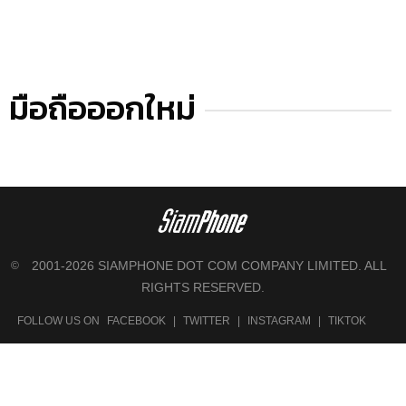
มือถือออกใหม่
2001-2026 SIAMPHONE DOT COM COMPANY LIMITED. ALL
©
RIGHTS RESERVED.
FOLLOW US ON
FACEBOOK
|
TWITTER
|
INSTAGRAM
|
TIKTOK