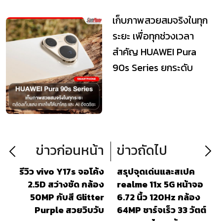
เก็บภาพสวยสมจริงในทุก
ระยะ เพื่อทุกช่วงเวลา
สำคัญ HUAWEI Pura
90s Series ยกระดับ
เทคโนโลยีถ่ายภาพระด...
ข่าวก่อนหน้า
ข่าวถัดไป
รีวิว vivo Y17s จอโค้ง
สรุปจุดเด่นและสเปค
2.5D สว่างชัด กล้อง
realme 11x 5G หน้าจอ
50MP กับสี Glitter
6.72 นิ้ว 120Hz กล้อง
Purple สวยวิบวับ
64MP ชาร์จเร็ว 33 วัตต์