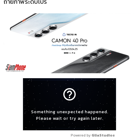
ถ่ายภาพระดับโปร
help_outline
Something unexpected happened.
Please wait or try again later.
Powered by 
GliaStudios