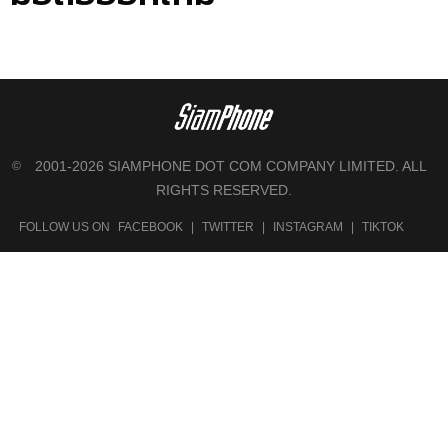
2001-2026 SIAMPHONE DOT COM COMPANY LIMITED. ALL
©
RIGHTS RESERVED.
FOLLOW US ON
FACEBOOK
|
TWITTER
|
INSTAGRAM
|
TIKTOK