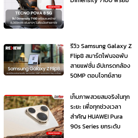
Dimensity 7100 พร้อม
แบตฯ ยักษ์ 8...
รีวิว Samsung Galaxy Z
Flip8 สมาร์ตโฟนจอพับ
สายแฟชั่น อัปเกรดกล้อง
50MP ตอบโจทย์สาย
Vlog แบบขั้นสุด
เก็บภาพสวยสมจริงในทุก
ระยะ เพื่อทุกช่วงเวลา
สำคัญ HUAWEI Pura
90s Series ยกระดับ
เทคโนโลยีถ่ายภาพระด...