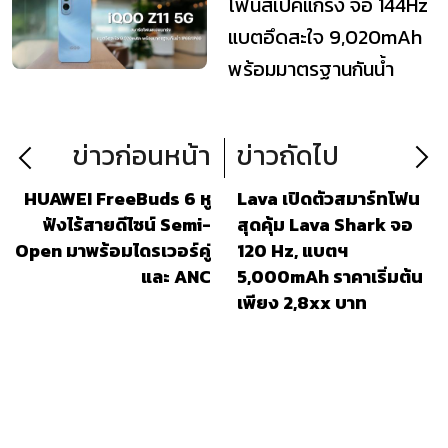
โฟนสเปคแกร่ง จอ 144Hz
แบตอึดสะใจ 9,020mAh
พร้อมมาตรฐานกันน้ำ
IP68/IP69
ข่าวก่อนหน้า
ข่าวถัดไป
HUAWEI FreeBuds 6 หู
Lava เปิดตัวสมาร์ทโฟน
ฟังไร้สายดีไซน์ Semi-
สุดคุ้ม Lava Shark จอ
Open มาพร้อมไดรเวอร์คู่
120 Hz, แบตฯ
และ ANC
5,000mAh ราคาเริ่มต้น
เพียง 2,8xx บาท