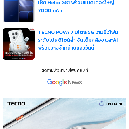
เซ็ต Helio G81 พร้อมแบตเตอรี่ใหญ่
7000mAh
TECNO POVA 7 Ultra 5G เกมมิ่งโฟน
ระดับโปร ดีไซน์ล้ำ จัดเต็มกล้อง และAI
พร้อมวางจำหน่ายแล้ววันนี้
ติดตามข่าว
สยามโฟน.คอม
ที่