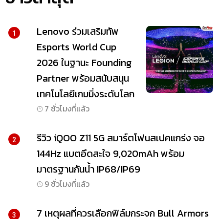
Lenovo ร่วมเสริมทัพ
1
Esports World Cup
2026 ในฐานะ Founding
Partner พร้อมสนับสนุน
เทคโนโลยีเกมมิ่งระดับโลก
7 ชั่วโมงที่แล้ว
รีวิว iQOO Z11 5G สมาร์ตโฟนสเปคแกร่ง จอ
2
144Hz แบตอึดสะใจ 9,020mAh พร้อม
มาตรฐานกันน้ำ IP68/IP69
9 ชั่วโมงที่แล้ว
7 เหตุผลที่ควรเลือกฟิล์มกระจก Bull Armors
3