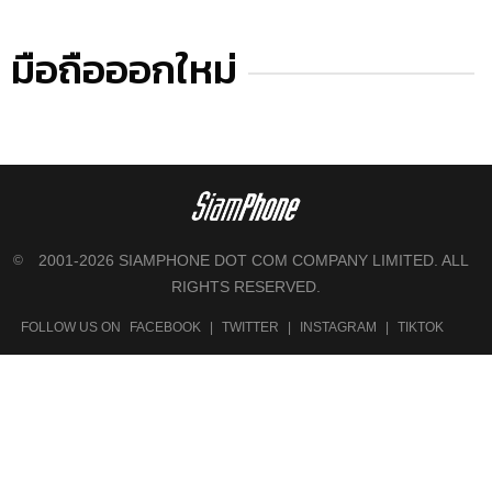
มือถือออกใหม่
2001-2026 SIAMPHONE DOT COM COMPANY LIMITED. ALL
©
RIGHTS RESERVED.
FOLLOW US ON
FACEBOOK
|
TWITTER
|
INSTAGRAM
|
TIKTOK