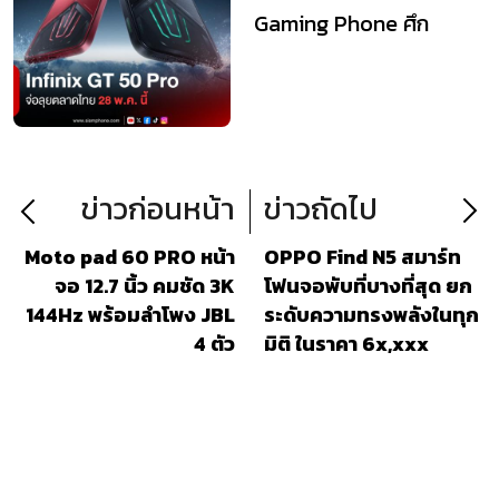
Gaming Phone ศึก
MLBB
ข่าวก่อนหน้า
ข่าวถัดไป
Moto pad 60 PRO หน้า
OPPO Find N5 สมาร์ท
จอ 12.7 นิ้ว คมชัด 3K
โฟนจอพับที่บางที่สุด ยก
144Hz พร้อมลำโพง JBL
ระดับความทรงพลังในทุก
4 ตัว
มิติ ในราคา 6x,xxx