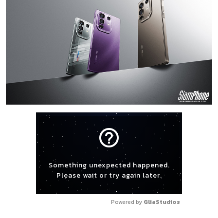
help_outline
Something unexpected happened.
Please wait or try again later.
Powered by 
GliaStudios