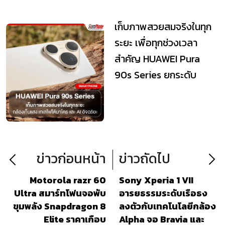
Vlog แบบขั้นสุด
เก็บภาพสวยสมจริงในทุก
ระยะ เพื่อทุกช่วงเวลา
สำคัญ HUAWEI Pura
90s Series ยกระดับ
เทคโนโลยีถ่ายภาพระด...
ข่าวก่อนหน้า
ข่าวถัดไป
Motorola razr 60
Sony Xperia 1 VII
Ultra สมาร์ทโฟนจอพับ
อารยธรรมระดับเรือธง
ขุมพลัง Snapdragon 8
ลงตัวกับเทคโนโลยีกล้อง
Elite ราคาเกือบ
Alpha จอ Bravia และ