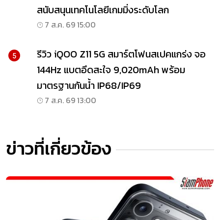
สนับสนุนเทคโนโลยีเกมมิ่งระดับโลก
7 ส.ค. 69 15:00
รีวิว iQOO Z11 5G สมาร์ตโฟนสเปคแกร่ง จอ
5
144Hz แบตอึดสะใจ 9,020mAh พร้อม
มาตรฐานกันน้ำ IP68/IP69
7 ส.ค. 69 13:00
ข่าวที่เกี่ยวข้อง