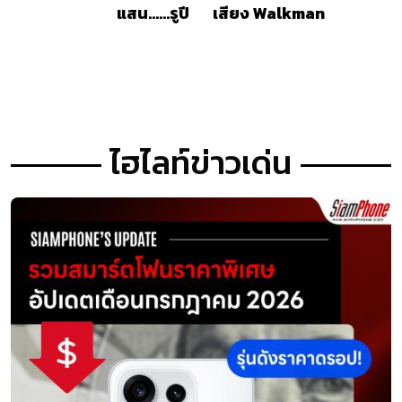
แสน......รูปี
เสียง Walkman
ไฮไลท์ข่าวเด่น