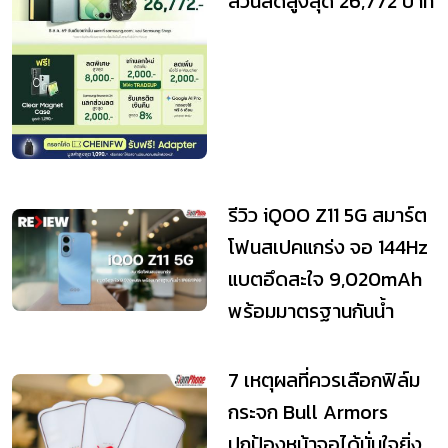
ส่วนลดสูงสุด 26,772 บาท
รีวิว iQOO Z11 5G สมาร์ต
โฟนสเปคแกร่ง จอ 144Hz
แบตอึดสะใจ 9,020mAh
พร้อมมาตรฐานกันน้ำ
IP68/IP69
7 เหตุผลที่ควรเลือกฟิล์ม
กระจก Bull Armors
ปกป้องหน้าจอได้มั่นใจยิ่ง