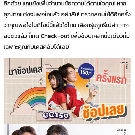
อีกด้วย แถมยังเพิ่มจำนวนข้อความได้ตามใจคุณ! หาก
คุณตกแต่งจนพอใจแล้ว อย่าลืม! ตรวจสอบให้ดีอีกครั้ง
ว่าคุณพอใจในดีไซน์นี้แล้วใช่ไหม เลือกรุ่นถูกรึเปล่า หาก
ลงตัวแล้ว ก็กด Check-out เพื่อช้อปเคสหนึ่งเดียวที่มี
เฉพาะคุณกับเคสคลับได้เลย