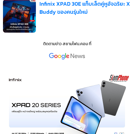
Infinix XPAD 30E แท็บเล็ตคู่หูอัจฉริยะ X
Buddy ของคนรุ่นใหม่
ติดตามข่าว
สยามโฟน.คอม
ที่