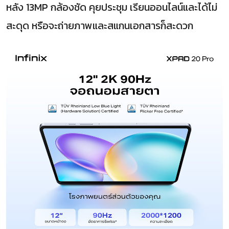
หลัง 13MP กล้องชัด คุยประชุม เรียนออนไลน์และได้ไม่
สะดุด หรือจะถ่ายภาพและสแกนเอกสารก็สะดวก