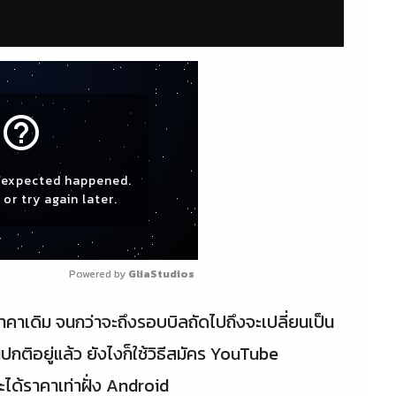
help_outline
expected happened.
or try again later.
Powered by 
GliaStudios
็นราคาเดิม จนกว่าจะถึงรอบบิลถัดไปถึงจะเปลี่ยนเป็น
็นปกติอยู่แล้ว ยังไงก็ใช้วิธีสมัคร YouTube
ได้ราคาเท่าฝั่ง Android