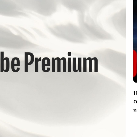
1
ต
ก