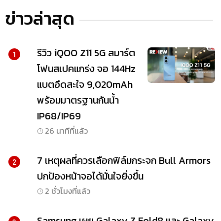
ข่าวล่าสุด
รีวิว iQOO Z11 5G สมาร์ต
1
โฟนสเปคแกร่ง จอ 144Hz
แบตอึดสะใจ 9,020mAh
พร้อมมาตรฐานกันน้ำ
IP68/IP69
26 นาทีที่แล้ว
7 เหตุผลที่ควรเลือกฟิล์มกระจก Bull Armors
2
ปกป้องหน้าจอได้มั่นใจยิ่งขึ้น
2 ชั่วโมงที่แล้ว
Samsung เผย Galaxy Z Fold8 และ Galaxy