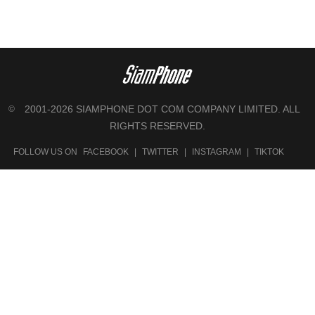
2001-2026 SIAMPHONE DOT COM COMPANY LIMITED. ALL
©
RIGHTS RESERVED.
FOLLOW US ON
FACEBOOK
|
TWITTER
|
INSTAGRAM
|
TIKTOK