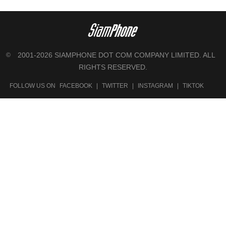
2001-2026 SIAMPHONE DOT COM COMPANY LIMITED. ALL
©
RIGHTS RESERVED.
FOLLOW US ON
FACEBOOK
|
TWITTER
|
INSTAGRAM
|
TIKTOK