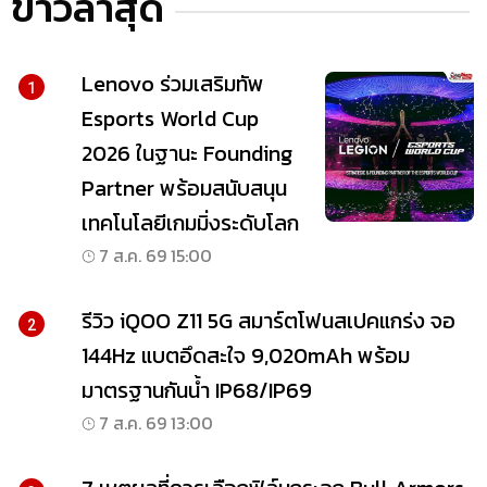
ข่าวล่าสุด
Lenovo ร่วมเสริมทัพ
1
Esports World Cup
2026 ในฐานะ Founding
Partner พร้อมสนับสนุน
เทคโนโลยีเกมมิ่งระดับโลก
7 ส.ค. 69 15:00
รีวิว iQOO Z11 5G สมาร์ตโฟนสเปคแกร่ง จอ
2
144Hz แบตอึดสะใจ 9,020mAh พร้อม
มาตรฐานกันน้ำ IP68/IP69
7 ส.ค. 69 13:00