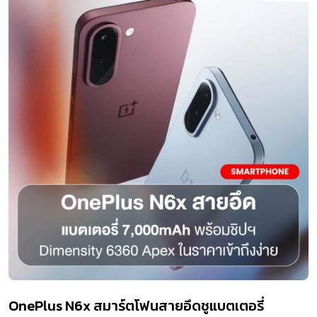
OnePlus N6x สมาร์ตโฟนสายอึดชูแบตเตอรี่