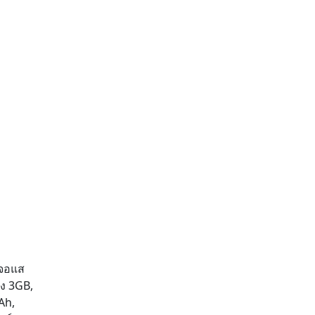
ีจอแส
ึง 3GB,
Ah,