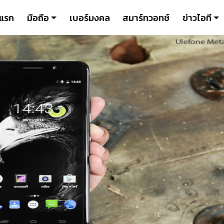
าแรก
มือถือ
เบอร์มงคล
สมาร์ทวอทช์
ข่าวไอที