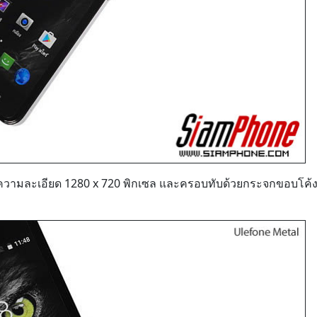
้ว ความละเอียด 1280 x 720 พิกเซล และครอบทับด้วยกระจกขอบโค้