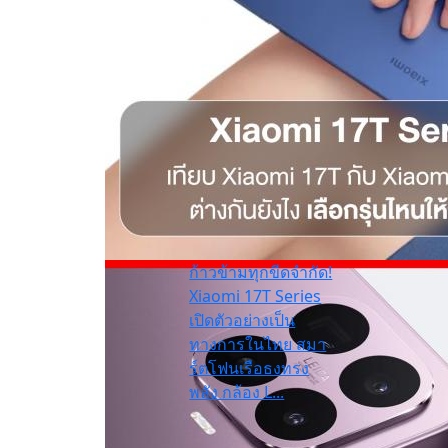
ก้าวข้ามทุกขีดจำกัด!
Xiaomi 17T Series
เปิดตัวอย่างเป็น
ทางการในไทย สมา
ร์ตโฟนเรือธงทรง
พลัง กล้อง L...