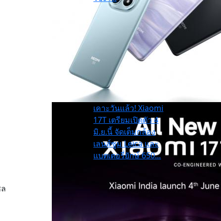
เคาะวันแล้ว! Xiaomi
17T เตรียมเปิดตัว 4
มิ.ย.นี้ จัดเต็มกล้อง
เลนส์ซูม Leica และ
แบตเตอรี่ยักษ์ 650...
ซล