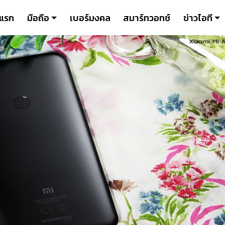
าแรก
มือถือ
เบอร์มงคล
สมาร์ทวอทช์
ข่าวไอที