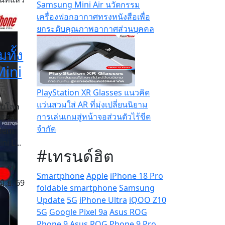
Samsung Mini Air นวัตกรรม
เครื่องฟอกอากาศทรงหนังสือเพื่อ
ยกระดับคุณภาพอากาศส่วนบุคคล
ทั้ง
Mini
PlayStation XR Glasses แนวคิด
แว่นสวมใส่ AR ที่มุ่งเปลี่ยนนิยาม
ับโลก
การเล่นเกมสู่หน้าจอส่วนตัวไร้ขีด
ีรีส์
จำกัด
ndem
i L...
#เทรนด์ฮิต
Smartphone
Apple
iPhone 18 Pro
มิ.ย. 69
foldable smartphone
Samsung
Update
5G
iPhone Ultra
iQOO Z10
5G
Google Pixel 9a
Asus ROG
Phone 9
Asus ROG Phone 9 Pro