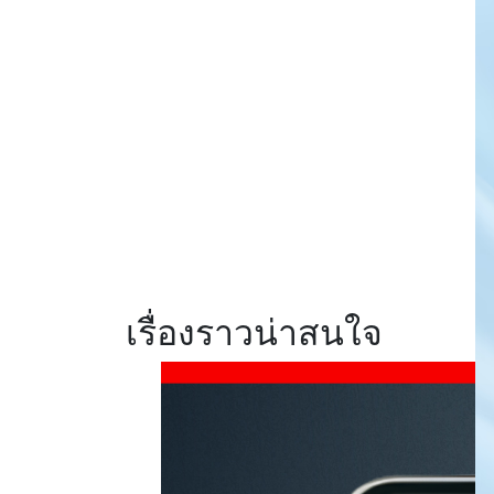
สเปคแรงคุ้มค่า ตอบ
โจทย์ไลฟ์สไตล์ไม่
หยุดนิ่ง
รีวิว Xiaomi 17T Pro
ที่สุดแห่ง Telephoto
Master ซูมชัดระดับ
มาสเตอร์ด้วย Leica
พร้อมแบตเตอรี่
ซิลิคอนคาร์บอนสุด
อึด 7000mAh
เรื่องราวน่าสนใจ