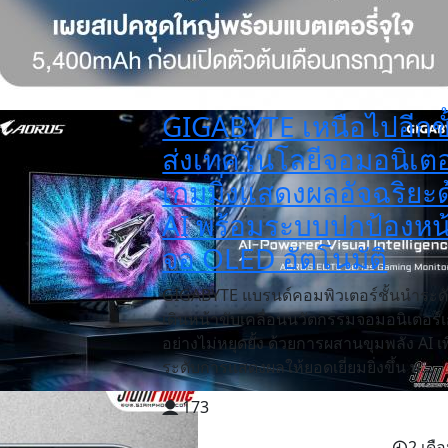
GIGABYTE เหนือไปอีกขั
ส่งเทคโนโลยีจอมอนิเตอ
เกมมิ่งแสดงผลอัจฉริยะ
AI พร้อมระบบปกป้องหน
จอ OLED อัตโนมัติ
GIGABYTE แบรนด์คอมพิวเตอร์ชั้นนำระด
เดินหน้าขับเคลื่อนนวัตกรรมจอมอนิเตอร์เ
อย่างไม่หยุดยั้ง ด้วยการผสานขุมพลัง AI เพ
ระดับการแสดงผลให้ยอดเยี่ยมยิ่งขึ้น พ...
173
2 เดือ