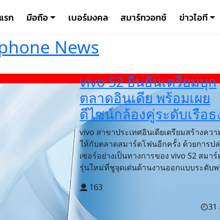
าแรก
มือถือ
เบอร์มงคล
สมาร์ทวอทช์
ข่าวไอที
phone News
vivo S2 ยืนยันเตรียมบุก
ตลาดอินเดีย พร้อมเผย
ดีไซน์กล้องคู่ระดับเรือธ
vivo สาขาประเทศอินเดียเตรียมสร้างควา
ให้กับตลาดสมาร์ตโฟนอีกครั้ง ด้วยการปล
เซอร์อย่างเป็นทางการของ vivo S2 สมาร
รุ่นใหม่ที่ชูจุดเด่นด้านงานออกแบบระดับพรี
163
31 