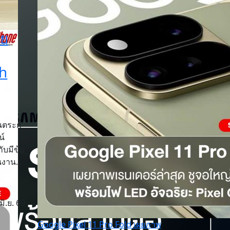
ผย
Ah
นตระกู
น์
ับมีข้อ
งาน...
มิ.ย. 69
Google Pixel 11 Pro Fold เผยภาพ