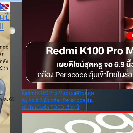
do
นปี
ll
endo
อยก
หลัง
ม้ว่า
Redmi K100 Pro Max เผยดีไซน์สุด
ก.ค. 69
หรู จอ 6.9 นิ้ว กล้อง Periscope ลุ้น
เข้าไทยในชื่อ POCO เร็วๆ นี้