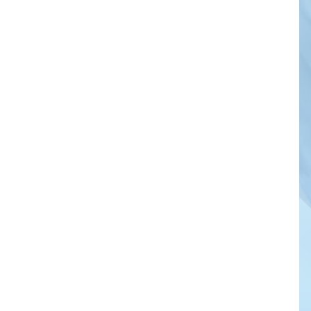
OPPO Reno16
Series 5G อัปเกรด
กล้องมุมกว้างพิเศษ
50MP กว้าง 0.6x
รีวิว UGREEN
FineTrack Mini 2
สมาร์ตแทร็กเกอร์
ดีไซน์แบนบาง ซ่อน
เนียน แบตฯ อึด 7 ปี
รองรับ Apple Find
My
GIGABYTE เผยโฉม
การ์ดจอซีรีส์ใหม่
AORUS INFINITY ชู
ดีไซน์พรีเมียม พร้อม
ประสิทธิภาพระดับ
สูง
รีวิว Infinix HOT70
สมาร์ตโฟนดีไซน์หรู