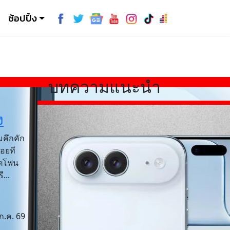
ช้อปปิ้ง
บทความแนะนำ
ง
มคึกคัก
่อยที
์ตโฟน
...
ก.ค. 69