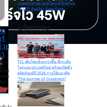
เรนเดอร์ล่าสุด ชูจอใหญ่ 8 นิ้วพร้อม
ไฟ LED อัจฉริยะ Pixel Glow
นวัตกรรม
้น
ร์
ด้วย
้า
TCL เติบโตแข็งแกร่งขึ้น ทั้งระดับ
โลกและประเทศไทย พร้อมเปิดตัว
ับโลก
ผลิตภัณฑ์ปี 2026 ภายใต้แนวคิด
กมมิ่ง
“The Journey of Greatness”
ื่อยก
นที่แล้ว