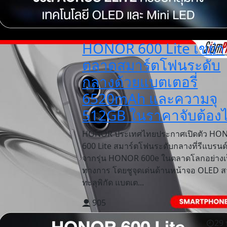
HONOR 600 Lite เขย่า
ตลาดสมาร์ตโฟนระดับ
กลางด้วยแบตเตอรี่
6520mAh และความจุ
512GB ในราคาจับต้องไ
HONOR ประเทศไทยประกาศเปิดตัว HO
600 Lite สมาร์ตโฟนระดับกลางที่รีแบรนด
จากรุ่น HONOR 600e ในตลาดโลกอย่างเ
ทางการ โดยชูจุดเด่นด้านหน้าจอ OLED ส
ทะลุพิกัด แบตเต...
905
29 