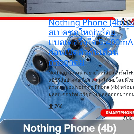
Nothing Phone (4b) เ
สเปคชุดใหญ่พร้อม
แบตเตอรี่จุใจ 5,400m
ก่อนเปิดตัวต้นเดือน
กรกฎาคม
Nothing เดินหน้าขยายไลน์อัปสมาร์ตโฟ
ลบีซีรีส์อย่างต่อเนื่อง ล่าสุดได้เผยโฉมดีไซ
ทางการของ Nothing Phone (4b) พร้อมก
มูลสเปคฮาร์ดแวร์ชุดใหญ่หลุดออกมาก่อน
766
30 