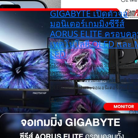
GIGABYTE เปิดตัวจอ
มอนิเตอร์เกมมิ่งซีรีส์
AORUS ELITE ครอบคลุม
เทคโนโลยี OLED และ 
LED
GIGABYTE แบรนด์คอมพิวเตอร์ชั้นนำระด
ประกาศเปิดตัวกลุ่มผลิตภัณฑ์จอมอนิเตอร์ซ
AORUS ELITE ซึ่งรวมเอาเทคโนโลยี Ta
OLED ยุคถัดไป และจอมอนิเตอร์เกมมิ่ง Min
246
1 