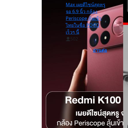
Max เผยดีไซน์สุดหรู
จอ 6.9 นิ้ว กล้อง
Periscope ลุ้นเข้า
ไทยในชื่อ POCO
เร็วๆ นี้
502
อ่านต่อ