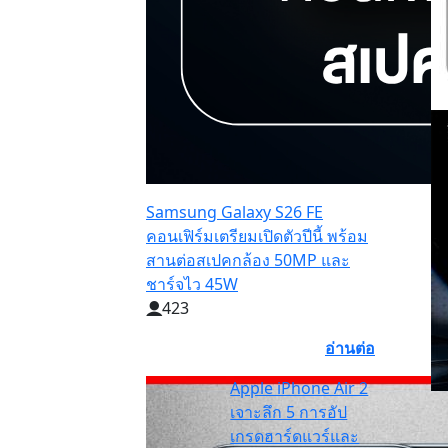
Samsung Galaxy S26 FE
คอนเฟิร์มเตรียมเปิดตัวปีนี้ พร้อม
สานต่อสเปคกล้อง 50MP และ
ชาร์จไว 45W
423
อ่านต่อ
Apple iPhone Air 2
เจาะลึก 5 การอัป
เกรดฮาร์ดแวร์และ