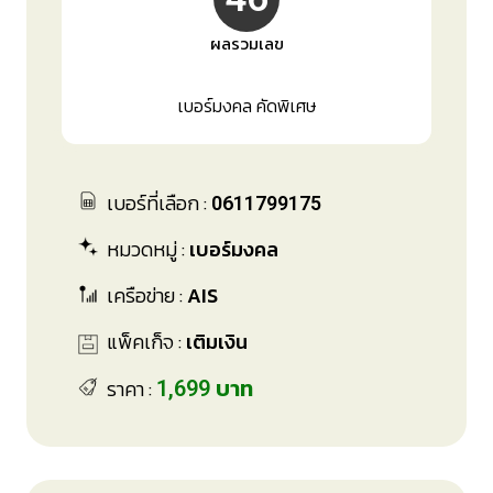
ผลรวมเลข
เบอร์มงคล คัดพิเศษ
เบอร์ที่เลือก :
0611799175
หมวดหมู่ :
เบอร์มงคล
เครือข่าย :
AIS
แพ็คเก็จ :
เติมเงิน
ราคา :
1,699 บาท