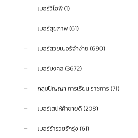
เบอร์วีไอพี (1)
เบอร์สุขภาพ (61)
เบอร์สวยเบอร์จำง่าย (690)
เบอร์มงคล (3672)
กลุ่มปัญญา การเรียน ราชการ (71)
เบอร์เสน่ห์ค้าขายดี (208)
เบอร์ร่ำรวยรักรุ่ง (61)