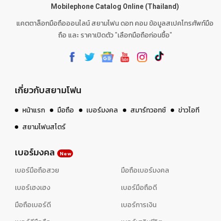
Mobilephone Catalog Online (Thailand)
แคตตาล็อกมือถือออนไลน์ สยามโฟน ดอท คอม ข้อมูลสเปคโทรศัพท์มือ
ถือ และ ราคาเปิดตัว "เลือกมือถือก่อนซื้อ"
เกี่ยวกับสยามโฟน
หน้าแรก
มือถือ
เบอร์มงคล
สมาร์ทวอทช์
ข่าวไอที
สยามโฟนสโตร์
เบอร์มงคล
New
เบอร์มือถือสวย
มือถือเบอร์มงคล
เบอร์เฮงเฮง
เบอร์มือถือดี
มือถือเบอร์ดี
เบอร์การเงิน