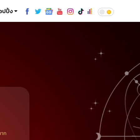
อปปิ้ง
มาก