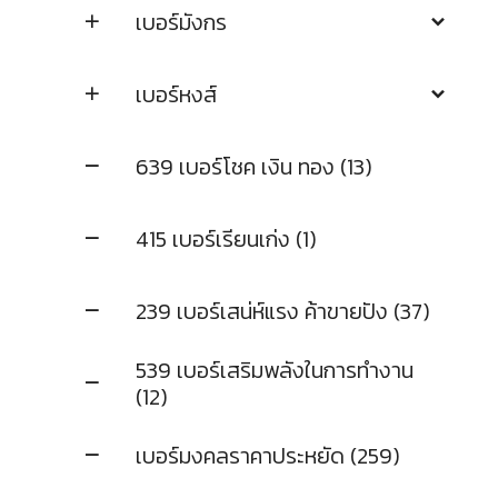
เบอร์มังกร
เบอร์หงส์
639 เบอร์โชค เงิน ทอง (13)
415 เบอร์เรียนเก่ง (1)
239 เบอร์เสน่ห์แรง ค้าขายปัง (37)
539 เบอร์เสริมพลังในการทำงาน
(12)
เบอร์มงคลราคาประหยัด (259)