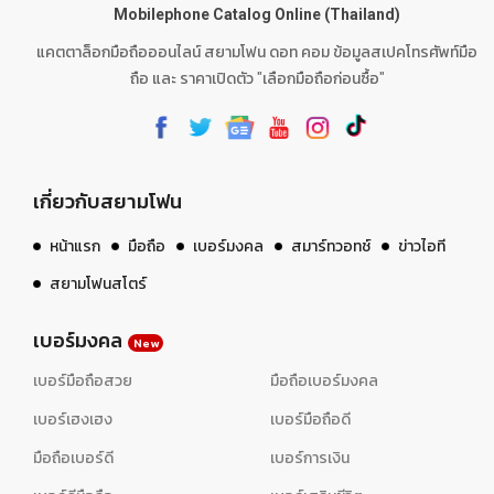
Mobilephone Catalog Online (Thailand)
แคตตาล็อกมือถือออนไลน์ สยามโฟน ดอท คอม ข้อมูลสเปคโทรศัพท์มือ
ถือ และ ราคาเปิดตัว "เลือกมือถือก่อนซื้อ"
เกี่ยวกับสยามโฟน
หน้าแรก
มือถือ
เบอร์มงคล
สมาร์ทวอทช์
ข่าวไอที
สยามโฟนสโตร์
เบอร์มงคล
New
เบอร์มือถือสวย
มือถือเบอร์มงคล
เบอร์เฮงเฮง
เบอร์มือถือดี
มือถือเบอร์ดี
เบอร์การเงิน