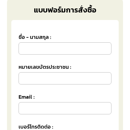
แบบฟอร์มการสั่งซื้อ
ชื่อ - นามสกุล :
หมายเลขบัตรประชาชน :
Email :
เบอร์โทรติดต่อ :