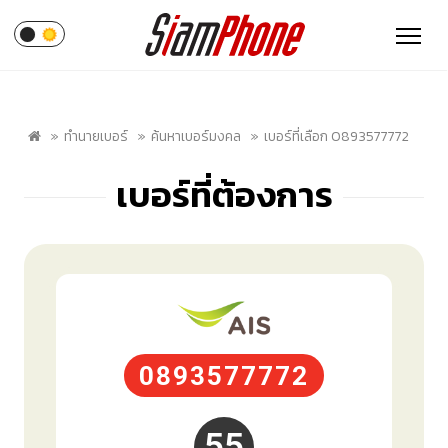
ทำนายเบอร์
ค้นหาเบอร์มงคล
เบอร์ที่เลือก 0893577772
เบอร์ที่ต้องการ
0893577772
55