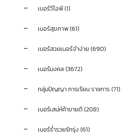
เบอร์วีไอพี (1)
เบอร์สุขภาพ (61)
เบอร์สวยเบอร์จำง่าย (690)
เบอร์มงคล (3672)
กลุ่มปัญญา การเรียน ราชการ (71)
เบอร์เสน่ห์ค้าขายดี (208)
เบอร์ร่ำรวยรักรุ่ง (61)