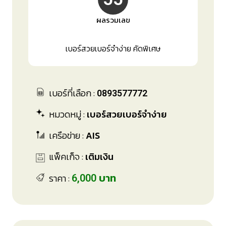
ผลรวมเลข
เบอร์สวยเบอร์จำง่าย คัดพิเศษ
เบอร์ที่เลือก :
0893577772
หมวดหมู่ :
เบอร์สวยเบอร์จำง่าย
เครือข่าย :
AIS
แพ็คเก็จ :
เติมเงิน
ราคา :
6,000 บาท