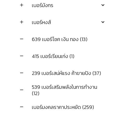
เบอร์มังกร
เบอร์หงส์
639 เบอร์โชค เงิน ทอง (13)
415 เบอร์เรียนเก่ง (1)
239 เบอร์เสน่ห์แรง ค้าขายปัง (37)
539 เบอร์เสริมพลังในการทำงาน
(12)
เบอร์มงคลราคาประหยัด (259)