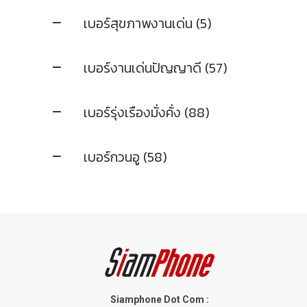
เบอร์สุขภาพงานเด่น (5)
เบอร์งานเด่นปัญญาดี (57)
เบอร์รุ่งเรืองมั่งคั่ง (88)
เบอร์กวนอู (58)
Siamphone Dot Com :