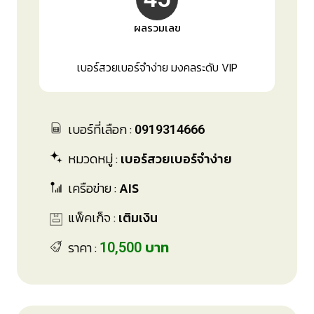
ผลรวมเลข
เบอร์สวยเบอร์จำง่าย มงคลระดับ VIP
เบอร์ที่เลือก :
0919314666
หมวดหมู่ :
เบอร์สวยเบอร์จำง่าย
เครือข่าย :
AIS
แพ็คเก็จ :
เติมเงิน
ราคา :
10,500 บาท