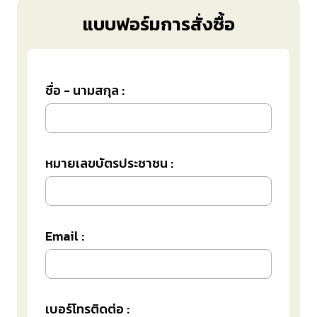
แบบฟอร์มการสั่งซื้อ
ชื่อ - นามสกุล :
หมายเลขบัตรประชาชน :
Email :
เบอร์โทรติดต่อ :