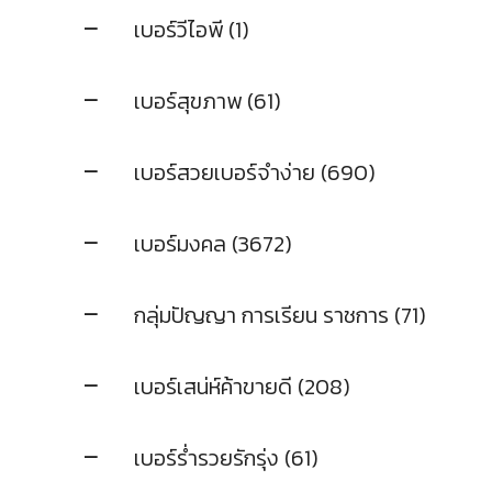
เบอร์วีไอพี (1)
เบอร์สุขภาพ (61)
เบอร์สวยเบอร์จำง่าย (690)
เบอร์มงคล (3672)
กลุ่มปัญญา การเรียน ราชการ (71)
เบอร์เสน่ห์ค้าขายดี (208)
เบอร์ร่ำรวยรักรุ่ง (61)