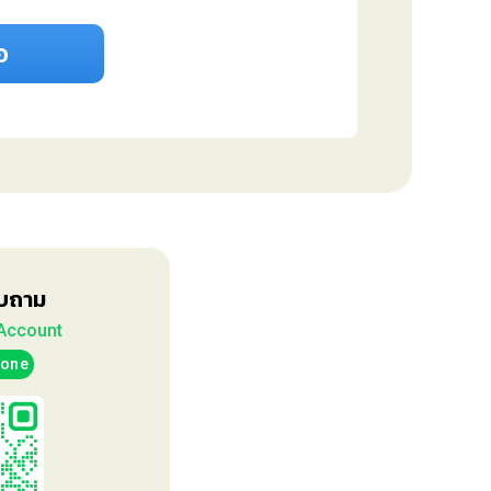
้อ
อบถาม
 Account
one