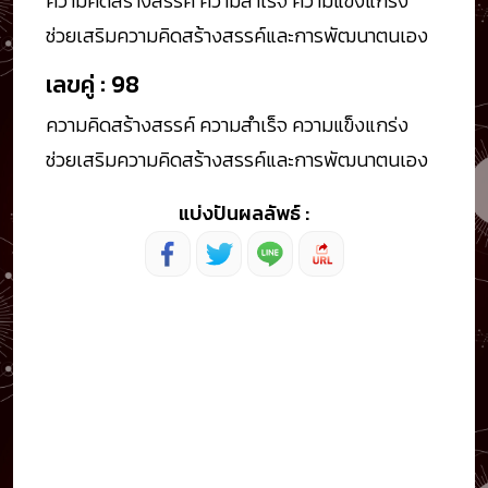
ความคิดสร้างสรรค์ ความสำเร็จ ความแข็งแกร่ง
ช่วยเสริมความคิดสร้างสรรค์และการพัฒนาตนเอง
เลขคู่ : 98
ความคิดสร้างสรรค์ ความสำเร็จ ความแข็งแกร่ง
ช่วยเสริมความคิดสร้างสรรค์และการพัฒนาตนเอง
แบ่งปันผลลัพธ์ :