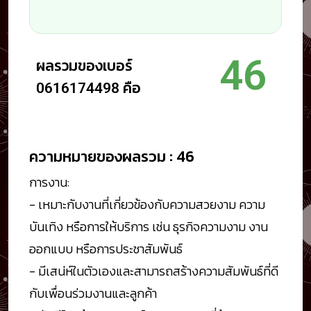
46
ผลรวมของเบอร์
คือ
0616174498
ความหมายของผลรวม : 46
การงาน:
- เหมาะกับงานที่เกี่ยวข้องกับความสวยงาม ความ
บันเทิง หรือการให้บริการ เช่น ธุรกิจความงาม งาน
ออกแบบ หรือการประชาสัมพันธ์
- มีเสน่ห์ในตัวเองและสามารถสร้างความสัมพันธ์ที่ดี
กับเพื่อนร่วมงานและลูกค้า