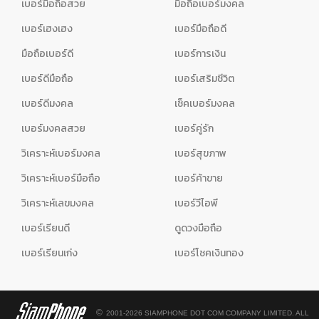
เบอร์มือถือสวย
มือถือเบอร์มงคล
เบอร์เฮงเฮง
เบอร์มือถือดี
มือถือเบอร์ดี
เบอร์การเงิน
เบอร์ดีมือถือ
เบอร์เสริมชีวิต
เบอร์ดีมงคล
เช็คเบอร์มงคล
เบอร์มงคลสวย
เบอร์คู่รัก
วิเคราะห์เบอร์มงคล
เบอร์สุขภาพ
วิเคราะห์เบอร์มือถือ
เบอร์ค้าขาย
วิเคราะห์เลขมงคล
เบอร์วีไอพี
เบอร์เรียนดี
ดูดวงมือถือ
เบอร์เรียนเก่ง
เบอร์โชคเงินทอง
©
2001-2026 SIAMPHONE DOT COM COMPANY LIMITED. ALL