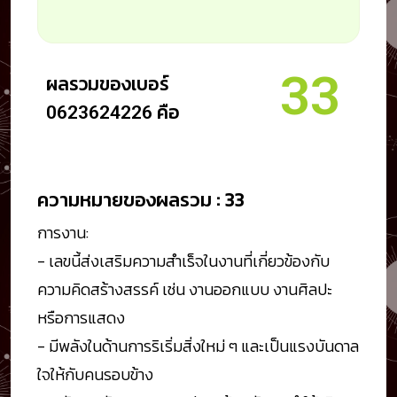
33
ผลรวมของเบอร์
คือ
0623624226
ความหมายของผลรวม : 33
การงาน:
- เลขนี้ส่งเสริมความสำเร็จในงานที่เกี่ยวข้องกับ
ความคิดสร้างสรรค์ เช่น งานออกแบบ งานศิลปะ
หรือการแสดง
- มีพลังในด้านการริเริ่มสิ่งใหม่ ๆ และเป็นแรงบันดาล
ใจให้กับคนรอบข้าง