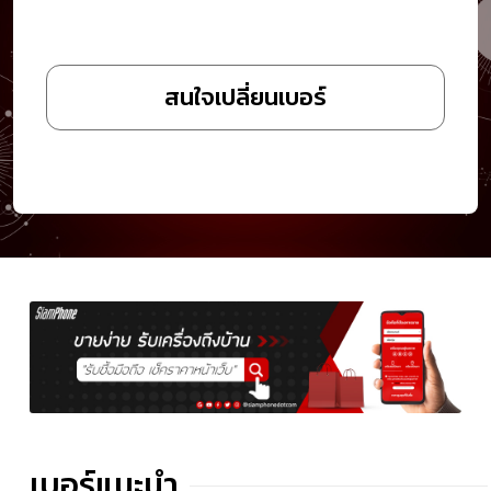
สนใจเปลี่ยนเบอร์
เบอร์แนะนำ