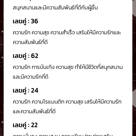
สนุกสนานและมีความสัมพันธ์ที่ดีกับผู้อื่น
เลขคู่ : 36
ความรัก ความสุข ความสำเร็จ เสริมให้มีความรักและ
ความสัมพันธ์ที่ดี
เลขคู่ : 62
ความรัก การบันเทิง ความสุข ทำให้มีชีวิตที่สนุกสนาน
และมีความรักที่ดี
เลขคู่ : 24
ความรัก ความโรแมนติก ความสุข เสริมให้มีความรัก
และความสัมพันธ์ที่ดี
เลขคู่ : 22