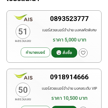
0893523777
51
เบอร์สวยเบอร์จำง่าย มงคลคัดพิเศษ
ราคา
5,000
บาท
ผลรวมเลข
ทำนายเบอร์
สั่งซื้อ
0918914666
50
เบอร์สวยเบอร์จำง่าย มงคลระดับ VIP
ราคา
10,500
บาท
ผลรวมเลข