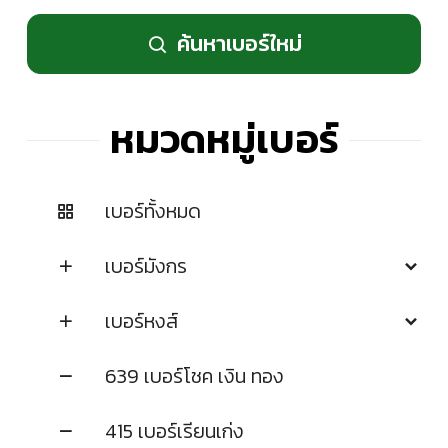
ค้นหาเบอร์ใหม่
หมวดหมู่เบอร์
เบอร์ทั้งหมด
เบอร์มังกร
เบอร์หงส์
639 เบอร์โชค เงิน ทอง
415 เบอร์เรียนเก่ง