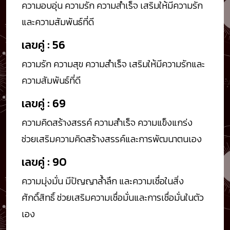
ความอบอุ่น ความรัก ความสำเร็จ เสริมให้มีความรัก
และความสัมพันธ์ที่ดี
เลขคู่ : 56
ความรัก ความสุข ความสำเร็จ เสริมให้มีความรักและ
ความสัมพันธ์ที่ดี
เลขคู่ : 69
ความคิดสร้างสรรค์ ความสำเร็จ ความแข็งแกร่ง
ช่วยเสริมความคิดสร้างสรรค์และการพัฒนาตนเอง
เลขคู่ : 90
ความมุ่งมั่น มีปัญญาล้ำลึก และความเชื่อในสิ่ง
ศักดิ์สิทธิ์ ช่วยเสริมความเชื่อมั่นและการเชื่อมั่นในตัว
เอง