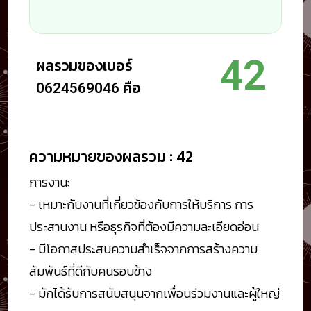
42
ผลรวมของเบอร์
คือ
0624569046
ความหมายของผลรวม : 42
การงาน:
- เหมาะกับงานที่เกี่ยวข้องกับการให้บริการ การ
ประสานงาน หรือธุรกิจที่ต้องมีความละเอียดอ่อน
- มีโอกาสประสบความสำเร็จจากการสร้างความ
สัมพันธ์ที่ดีกับคนรอบข้าง
- มักได้รับการสนับสนุนจากเพื่อนร่วมงานและผู้ใหญ่