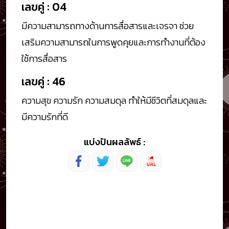
เลขคู่ : 04
มีความสามารถทางด้านการสื่อสารและเจรจา ช่วย
เสริมความสามารถในการพูดคุยและการทำงานที่ต้อง
ใช้การสื่อสาร
เลขคู่ : 46
ความสุข ความรัก ความสมดุล ทำให้มีชีวิตที่สมดุลและ
มีความรักที่ดี
แบ่งปันผลลัพธ์ :