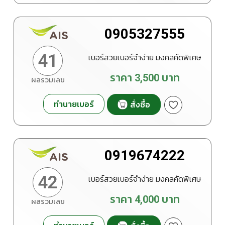
0905327555
41
เบอร์สวยเบอร์จำง่าย มงคลคัดพิเศษ
ราคา
3,500
บาท
ผลรวมเลข
ทำนายเบอร์
สั่งซื้อ
0919674222
42
เบอร์สวยเบอร์จำง่าย มงคลคัดพิเศษ
ราคา
4,000
บาท
ผลรวมเลข