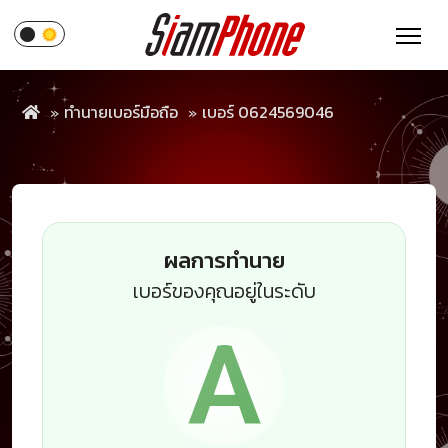
ทำนายเบอร์มือถือ
เบอร์ 0624569046
ผลการทำนาย
เบอร์ของคุณอยู่ในระดับ
A