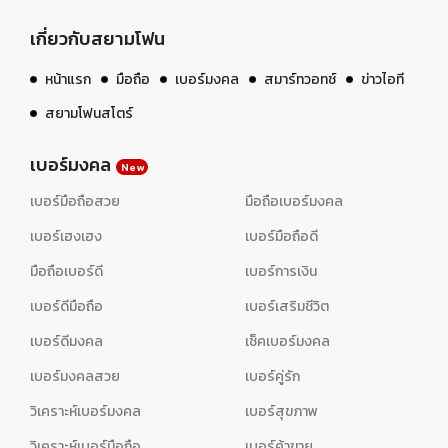
เกี่ยวกับสยามโฟน
หน้าแรก
มือถือ
เบอร์มงคล
สมาร์ทวอทช์
ข่าวไอที
สยามโฟนสโตร์
เบอร์มงคล
New
เบอร์มือถือสวย
มือถือเบอร์มงคล
เบอร์เฮงเฮง
เบอร์มือถือดี
มือถือเบอร์ดี
เบอร์การเงิน
เบอร์ดีมือถือ
เบอร์เสริมชีวิต
เบอร์ดีมงคล
เช็คเบอร์มงคล
เบอร์มงคลสวย
เบอร์คู่รัก
วิเคราะห์เบอร์มงคล
เบอร์สุขภาพ
วิเคราะห์เบอร์มือถือ
เบอร์ค้าขาย