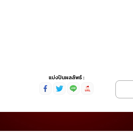
แบ่งปันผลลัพธ์ :