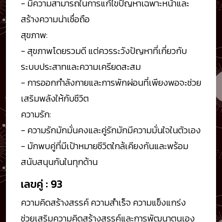
- มีความสามารถในการแก้ไขปัญหาเฉพาะหน้าและ
สร้างความน่าเชื่อถือ
สุขภาพ:
- สุขภาพโดยรวมดี แต่ควรระวังปัญหาที่เกี่ยวกับ
ระบบประสาทและความเครียดสะสม
- การออกกำลังกายและการพักผ่อนที่เพียงพอจะช่วย
เสริมพลังให้กับชีวิต
ความรัก:
- ความรักมักมั่นคงและคู่รักมักมีความมั่นใจในตัวเอง
- มักพบคู่ที่มีเป้าหมายชีวิตใกล้เคียงกันและพร้อม
สนับสนุนกันในทุกด้าน
เลขคู่ : 93
ความคิดสร้างสรรค์ ความสำเร็จ ความแข็งแกร่ง
ช่วยเสริมความคิดสร้างสรรค์และการพัฒนาตนเอง