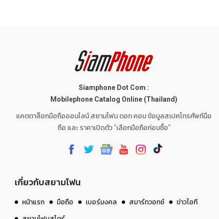
Siamphone Dot Com :
Mobilephone Catalog Online (Thailand)
แคตตาล็อกมือถือออนไลน์ สยามโฟน ดอท คอม ข้อมูลสเปคโทรศัพท์มือ
ถือ และ ราคาเปิดตัว "เลือกมือถือก่อนซื้อ"
เกี่ยวกับสยามโฟน
หน้าแรก
มือถือ
เบอร์มงคล
สมาร์ทวอทช์
ข่าวไอที
สยามโฟนสโตร์