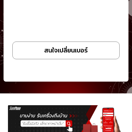
สนใจเปลี่ยนเบอร์