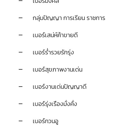
เบอร์มงคล
กลุ่มปัญญา การเรียน ราชการ
เบอร์เสน่ห์ค้าขายดี
เบอร์ร่ำรวยรักรุ่ง
เบอร์สุขภาพงานเด่น
เบอร์งานเด่นปัญญาดี
เบอร์รุ่งเรืองมั่งคั่ง
เบอร์กวนอู