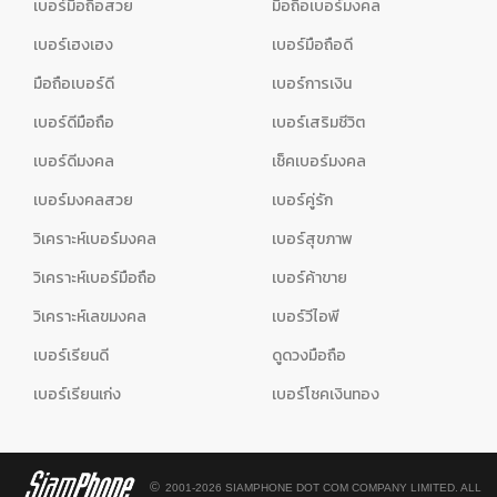
เบอร์มือถือสวย
มือถือเบอร์มงคล
เบอร์เฮงเฮง
เบอร์มือถือดี
มือถือเบอร์ดี
เบอร์การเงิน
เบอร์ดีมือถือ
เบอร์เสริมชีวิต
เบอร์ดีมงคล
เช็คเบอร์มงคล
เบอร์มงคลสวย
เบอร์คู่รัก
วิเคราะห์เบอร์มงคล
เบอร์สุขภาพ
วิเคราะห์เบอร์มือถือ
เบอร์ค้าขาย
วิเคราะห์เลขมงคล
เบอร์วีไอพี
เบอร์เรียนดี
ดูดวงมือถือ
เบอร์เรียนเก่ง
เบอร์โชคเงินทอง
©
2001-2026 SIAMPHONE DOT COM COMPANY LIMITED. ALL