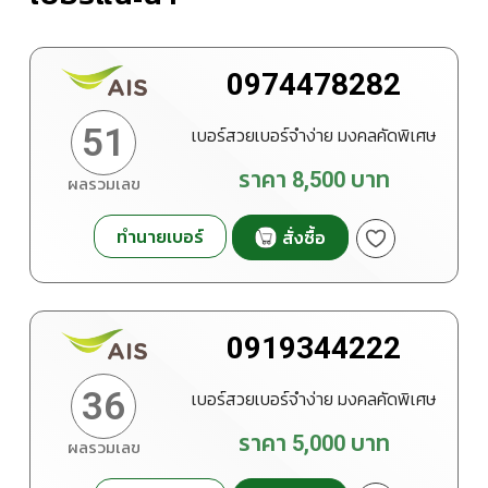
0974478282
51
เบอร์สวยเบอร์จำง่าย มงคลคัดพิเศษ
ราคา
8,500
บาท
ผลรวมเลข
ทำนายเบอร์
สั่งซื้อ
0919344222
36
เบอร์สวยเบอร์จำง่าย มงคลคัดพิเศษ
ราคา
5,000
บาท
ผลรวมเลข