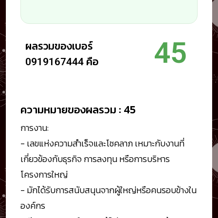
45
ผลรวมของเบอร์
คือ
0919167444
ความหมายของผลรวม : 45
การงาน:
- เลขแห่งความสำเร็จและโชคลาภ เหมาะกับงานที่
เกี่ยวข้องกับธุรกิจ การลงทุน หรือการบริหาร
โครงการใหญ่
- มักได้รับการสนับสนุนจากผู้ใหญ่หรือคนรอบข้างใน
องค์กร