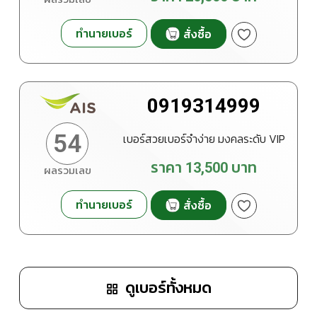
ทำนายเบอร์
สั่งซื้อ
0919314999
54
เบอร์สวยเบอร์จำง่าย มงคลระดับ VIP
ราคา
13,500
บาท
ผลรวมเลข
ทำนายเบอร์
สั่งซื้อ
ดูเบอร์ทั้งหมด