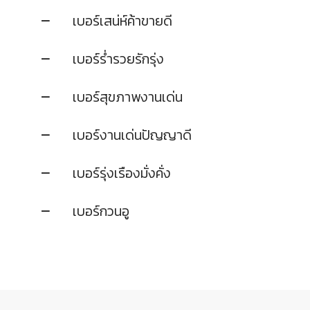
เบอร์เสน่ห์ค้าขายดี
เบอร์ร่ำรวยรักรุ่ง
เบอร์สุขภาพงานเด่น
เบอร์งานเด่นปัญญาดี
เบอร์รุ่งเรืองมั่งคั่ง
เบอร์กวนอู