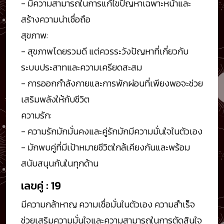
- มีความสามารถในการแก้ไขปัญหาเฉพาะหน้าและ
สร้างความน่าเชื่อถือ
สุขภาพ:
- สุขภาพโดยรวมดี แต่ควรระวังปัญหาที่เกี่ยวกับ
ระบบประสาทและความเครียดสะสม
- การออกกำลังกายและการพักผ่อนที่เพียงพอจะช่วย
เสริมพลังให้กับชีวิต
ความรัก:
- ความรักมักมั่นคงและคู่รักมักมีความมั่นใจในตัวเอง
- มักพบคู่ที่มีเป้าหมายชีวิตใกล้เคียงกันและพร้อม
สนับสนุนกันในทุกด้าน
เลขคู่ : 19
มีความกล้าหาญ ความเชื่อมั่นในตัวเอง ความสำเร็จ
ช่วยเสริมความมั่นใจและความสามารถในการตัดสินใจ