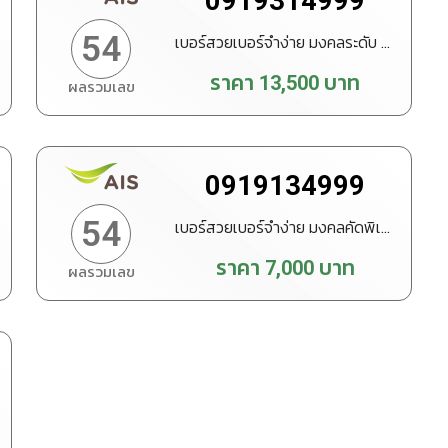
0919314999
54
เบอร์สวยเบอร์จำง่าย มงคลระดับ VIP
ราคา
13,500
บาท
ผลรวมเลข
ทำนายเบอร์
สั่งซื้อ
0919134999
54
เบอร์สวยเบอร์จำง่าย มงคลคัดพิเศษ
ราคา
7,000
บาท
ผลรวมเลข
ทำนายเบอร์
สั่งซื้อ