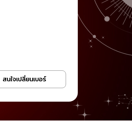
สนใจเปลี่ยนเบอร์