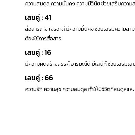
ความสมดุล ความมั่นคง ความมีวินัย ช่วยเสริมความส
เลขคู่ : 41
สื่อสารเก่ง เจรจาดี มีความมั่นคง ช่วยเสริมความส
ต้องใช้การสื่อสาร
เลขคู่ : 16
มีความคิดสร้างสรรค์ อารมณ์ดี มีเสน่ห์ ช่วยเสริมเส
เลขคู่ : 66
ความรัก ความสุข ความสมดุล ทำให้มีชีวิตที่สมดุลและ