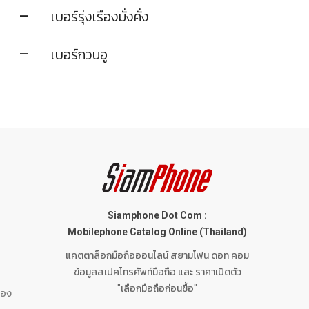
เบอร์รุ่งเรืองมั่งคั่ง
เบอร์กวนอู
Siamphone Dot Com :
Mobilephone Catalog Online (Thailand)
แคตตาล็อกมือถือออนไลน์ สยามโฟน ดอท คอม
ข้อมูลสเปคโทรศัพท์มือถือ และ ราคาเปิดตัว
"เลือกมือถือก่อนซื้อ"
ทอง