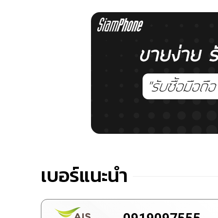
เบอร์แนะนำ