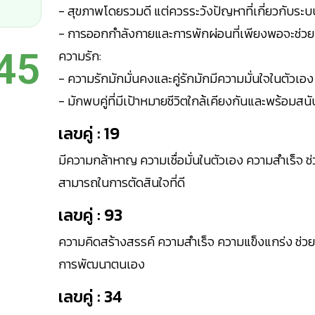
- สุขภาพโดยรวมดี แต่ควรระวังปัญหาที่เกี่ยวกับ
- การออกกำลังกายและการพักผ่อนที่เพียงพอจะช่วยเส
45
ความรัก:
- ความรักมักมั่นคงและคู่รักมักมีความมั่นใจในตัวเอง
- มักพบคู่ที่มีเป้าหมายชีวิตใกล้เคียงกันและพร้อมสน
เลขคู่ : 19
มีความกล้าหาญ ความเชื่อมั่นในตัวเอง ความสำเร็จ 
สามารถในการตัดสินใจที่ดี
เลขคู่ : 93
ความคิดสร้างสรรค์ ความสำเร็จ ความแข็งแกร่ง ช่ว
การพัฒนาตนเอง
เลขคู่ : 34