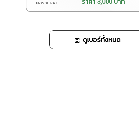
ราคา
3,000
บาท
ผลรวมเลข
ทำนายเบอร์
สั่งซื้อ
ดูเบอร์ทั้งหมด