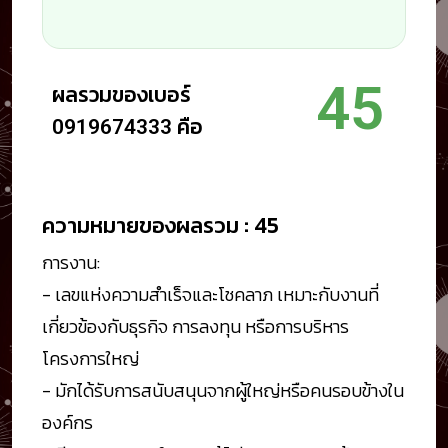
45
ผลรวมของเบอร์
คือ
0919674333
ความหมายของผลรวม : 45
การงาน:
- เลขแห่งความสำเร็จและโชคลาภ เหมาะกับงานที่
เกี่ยวข้องกับธุรกิจ การลงทุน หรือการบริหาร
โครงการใหญ่
- มักได้รับการสนับสนุนจากผู้ใหญ่หรือคนรอบข้างใน
องค์กร