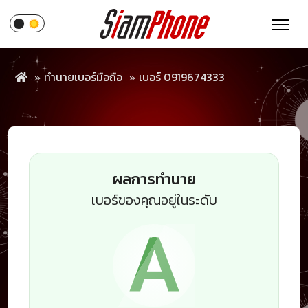
ทำนายเบอร์มือถือ
เบอร์ 0919674333
ผลการทำนาย
เบอร์ของคุณอยู่ในระดับ
A