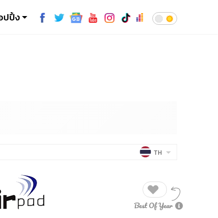
อปปิ้ง
TH