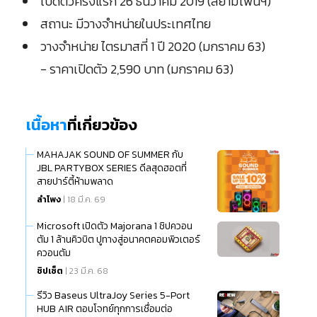
เปิดตัวครั้งแรก 26 ธันวาคม 2019 (สยามโฟนฯ)
สถานะ มีวางจำหน่ายในประเทศไทย
วางจำหน่าย ไตรมาสที่ 1 ปี 2020 (มกราคม 63)
- ราคาเปิดตัว 2,590 บาท (มกราคม 63)
เนื้อหา
ที่เกี่ยวข้อง
MAHAJAK SOUND OF SUMMER กับ
JBL PARTYBOX SERIES ดีลสุดฮอตที่
สายปาร์ตี้ห้ามพลาด
ลำโพง
| 18 มี.ค. 69
Microsoft เปิดตัว Majorana 1 ชิปควอน
ตัม 1 ล้านคิวบิต ปูทางสู่อนาคตคอมพิวเตอร์
ควอนตัม
ชิปเซ็ต
| 23 มี.ค. 68
รีวิว Baseus UltraJoy Series 5-Port
HUB AIR ตอบโจทย์ทุกการเชื่อมต่อ