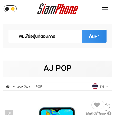
ค้นหา
AJ POP
เอเจ (AJ)
POP
TH