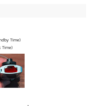
tandby Time)
k Time)