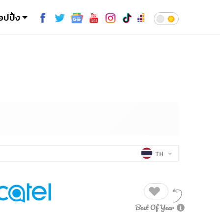
อปปิ้ง
TH