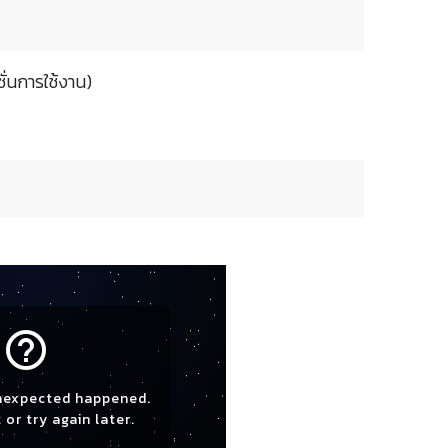
ั่นการใช้งาน)
help_outline
nexpected happened.
 or try again later.