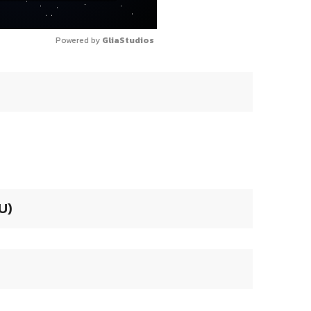
Powered by 
GliaStudios
U)