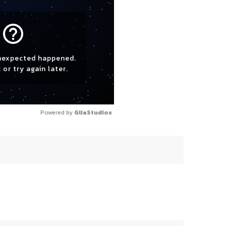
help_outline
nexpected happened.
 or try again later.
Powered by 
GliaStudios