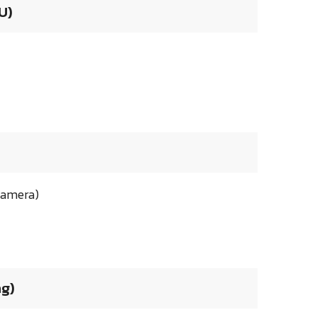
U)
 Camera)
ng)