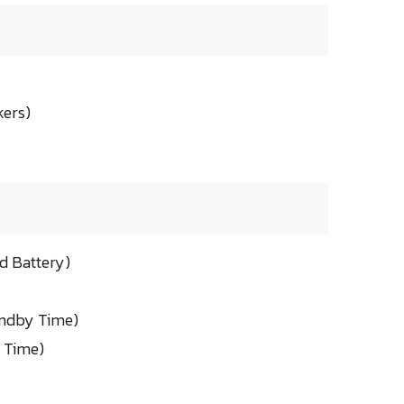
kers)
d Battery)
tandby Time)
k Time)