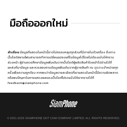
มือถือออกใหม่
คำเตือน
ข้อมูลที่แสดงในหน้านี้อาจไม่ครอบคลุมทุกส่วนที่มีภายในตัวเครื่อง ซึ่งทาง
เว็บไซต์สยามโฟนสามารถทำการเปลี่ยนแปลงแก้ไขข้อมูลได้โดยไม่ต้องแจ้งให้ทราบ
ล่วงหน้า ผู้อ่านควรศึกษาข้อมูลเพิ่มเติมจากเว็บไซต์ผู้ผลิตสินค้าโดยเข้าไปอ่านได้ที่
แหล่งที่มาข้อมูล
และควรสอบถามข้อมูลเพิ่มเติมจากผู้ขายสินค้า ณ จุดวางจำหน่ายทุก
ครั้งเพื่อความถูกต้อง หากพบว่าข้อมูลรายละเอียดที่เราแสดงในหน้านี้มีความผิดพลาด
หรือพบปัญหาในการแสดงผลของเว็บไซต์โปรดแจ้งให้เราทราบได้ที่
feedback@siamphone.com
© 2001-2026 SIAMPHONE DOT COM COMPANY LIMITED. ALL RIGHTS RESERVED.