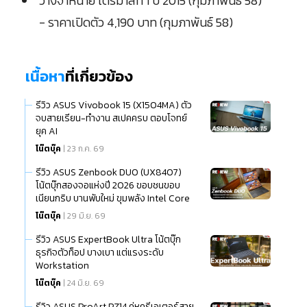
วางจำหน่าย ไตรมาสที่ 1 ปี 2015 (กุมภาพันธ์ 58)
- ราคาเปิดตัว 4,190 บาท (กุมภาพันธ์ 58)
เนื้อหา
ที่เกี่ยวข้อง
รีวิว ASUS Vivobook 15 (X1504MA) ตัว
จบสายเรียน-ทำงาน สเปคครบ ตอบโจทย์
ยุค AI
โน๊ตบุ๊ค
| 23 ก.ค. 69
รีวิว ASUS Zenbook DUO (UX8407)
โน้ตบุ๊กสองจอแห่งปี 2026 ขอบชนขอบ
เนียนกริบ บานพับใหม่ ขุมพลัง Intel Core
Ultra (Series 3)
โน๊ตบุ๊ค
| 29 มิ.ย. 69
รีวิว ASUS ExpertBook Ultra โน้ตบุ๊ก
ธุรกิจตัวท็อป บางเบา แต่แรงระดับ
Workstation
โน๊ตบุ๊ค
| 24 มิ.ย. 69
รีวิว ASUS ProArt PZ14 คู่หูครีเอเตอร์สาย