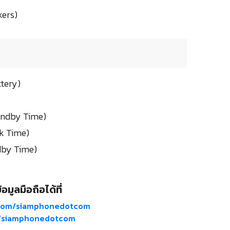
kers)
tery)
tandby Time)
lk Time)
ndby Time)
อมูลมือถือได้ที่
com/siamphonedotcom
m/siamphonedotcom