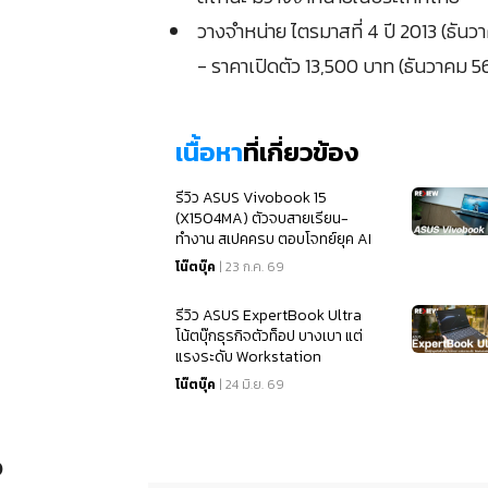
วางจำหน่าย ไตรมาสที่ 4 ปี 2013 (ธันว
- ราคาเปิดตัว 13,500 บาท (ธันวาคม 5
เนื้อหา
ที่เกี่ยวข้อง
รีวิว ASUS Vivobook 15
(X1504MA) ตัวจบสายเรียน-
ทำงาน สเปคครบ ตอบโจทย์ยุค AI
โน๊ตบุ๊ค
| 23 ก.ค. 69
รีวิว ASUS ExpertBook Ultra
โน้ตบุ๊กธุรกิจตัวท็อป บางเบา แต่
แรงระดับ Workstation
โน๊ตบุ๊ค
| 24 มิ.ย. 69
6