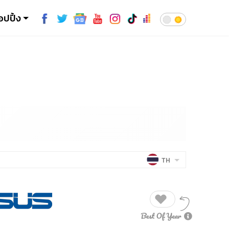
อปปิ้ง
TH