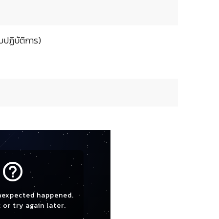
ปฏิบัติการ)
help_outline
nexpected happened.
 or try again later.