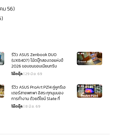
าคม 56)
6)
รีวิว ASUS Zenbook DUO
(UX8407) โน้ตบุ๊กสองจอแห่งปี
2026 ขอบชนขอบเนียนกริบ
บานพับใหม่ ขุมพลัง Intel Core
โน๊ตบุ๊ค
| 29 มิ.ย. 69
Ultra (Series 3)
รีวิว ASUS ProArt PZ14 คู่หูครีเอ
เตอร์สายพกพา อิสระทุกมุมมอง
การทำงาน ด้วยดีไซน์ Slate ที่
ยืดหยุ่นกว่าที่เคย
โน๊ตบุ๊ค
| 8 มิ.ย. 69