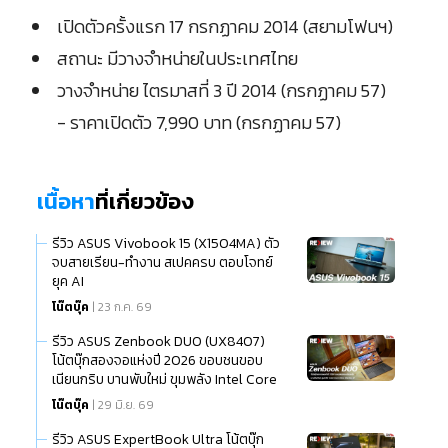
เปิดตัวครั้งแรก 17 กรกฏาคม 2014 (สยามโฟนฯ)
สถานะ มีวางจำหน่ายในประเทศไทย
วางจำหน่าย ไตรมาสที่ 3 ปี 2014 (กรกฏาคม 57)
- ราคาเปิดตัว 7,990 บาท (กรกฏาคม 57)
เนื้อหา
ที่เกี่ยวข้อง
รีวิว ASUS Vivobook 15 (X1504MA) ตัว
จบสายเรียน-ทำงาน สเปคครบ ตอบโจทย์
ยุค AI
โน๊ตบุ๊ค
| 23 ก.ค. 69
รีวิว ASUS Zenbook DUO (UX8407)
โน้ตบุ๊กสองจอแห่งปี 2026 ขอบชนขอบ
เนียนกริบ บานพับใหม่ ขุมพลัง Intel Core
Ultra (Series 3)
โน๊ตบุ๊ค
| 29 มิ.ย. 69
รีวิว ASUS ExpertBook Ultra โน้ตบุ๊ก