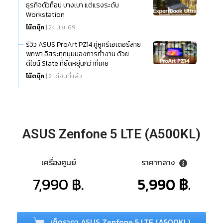
ธุรกิจตัวท็อป บางเบา แต่แรงระดับ
Workstation
โน๊ตบุ๊ค
| 24 มิ.ย. 69
รีวิว ASUS ProArt PZ14 คู่หูครีเอเตอร์สาย
พกพา อิสระทุกมุมมองการทำงาน ด้วย
ดีไซน์ Slate ที่ยืดหยุ่นกว่าที่เคย
โน๊ตบุ๊ค
| 2 เดือนที่แล้ว
ASUS Zenfone 5 LTE (A500KL)
เครื่องศูนย์
ราคากลาง
7,990 ฿.
5,990 ฿.
เช็คราคา ASUS Zenfone 5 LTE (A500KL)