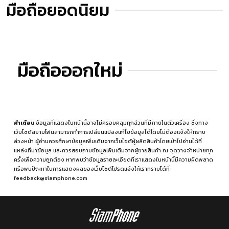
มือถือยอดนิยม
มือถือออกใหม่
คำเตือน
ข้อมูลที่แสดงในหน้านี้อาจไม่ครอบคลุมทุกส่วนที่มีภายในตัวเครื่อง ซึ่งทาง
เว็บไซต์สยามโฟนสามารถทำการเปลี่ยนแปลงแก้ไขข้อมูลได้โดยไม่ต้องแจ้งให้ทราบ
ล่วงหน้า ผู้อ่านควรศึกษาข้อมูลเพิ่มเติมจากเว็บไซต์ผู้ผลิตสินค้าโดยเข้าไปอ่านได้ที่
แหล่งที่มาข้อมูล
และควรสอบถามข้อมูลเพิ่มเติมจากผู้ขายสินค้า ณ จุดวางจำหน่ายทุก
ครั้งเพื่อความถูกต้อง หากพบว่าข้อมูลรายละเอียดที่เราแสดงในหน้านี้มีความผิดพลาด
หรือพบปัญหาในการแสดงผลของเว็บไซต์โปรดแจ้งให้เราทราบได้ที่
feedback@siamphone.com