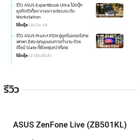
รีวิว ASUS ExpertBook Ultra โน้ตบุ๊ก
ธุรกิจตัวท็อป บางเบา แต่แรงระดับ
Workstation
โน๊ตบุ๊ค
| 24 มิ.ย. 69
รีวิว ASUS ProArt PZ14 คู่หูครีเอเตอร์สาย
พกพา อิสระทุกมุมมองการทำงาน ด้วย
ดีไซน์ Slate ที่ยืดหยุ่นกว่าที่เคย
โน๊ตบุ๊ค
| 2 เดือนที่แล้ว
รีวิว
ASUS ZenFone Live (ZB501KL)