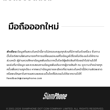
มือถือออกใหม่
คำเตือน
ข้อมูลที่แสดงในหน้านี้อาจไม่ครอบคลุมทุกส่วนที่มีภายในตัวเครื่อง ซึ่งทาง
เว็บไซต์สยามโฟนสามารถทำการเปลี่ยนแปลงแก้ไขข้อมูลได้โดยไม่ต้องแจ้งให้ทราบ
ล่วงหน้า ผู้อ่านควรศึกษาข้อมูลเพิ่มเติมจากเว็บไซต์ผู้ผลิตสินค้าโดยเข้าไปอ่านได้ที่
แหล่งที่มาข้อมูล
และควรสอบถามข้อมูลเพิ่มเติมจากผู้ขายสินค้า ณ จุดวางจำหน่ายทุก
ครั้งเพื่อความถูกต้อง หากพบว่าข้อมูลรายละเอียดที่เราแสดงในหน้านี้มีความผิดพลาด
หรือพบปัญหาในการแสดงผลของเว็บไซต์โปรดแจ้งให้เราทราบได้ที่
feedback@siamphone.com
© 2001-2026 SIAMPHONE DOT COM COMPANY LIMITED. ALL RIGHTS RESERVED.