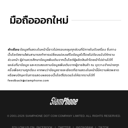
มือถือออกใหม่
คำเตือน
ข้อมูลที่แสดงในหน้านี้อาจไม่ครอบคลุมทุกส่วนที่มีภายในตัวเครื่อง ซึ่งทาง
เว็บไซต์สยามโฟนสามารถทำการเปลี่ยนแปลงแก้ไขข้อมูลได้โดยไม่ต้องแจ้งให้ทราบ
ล่วงหน้า ผู้อ่านควรศึกษาข้อมูลเพิ่มเติมจากเว็บไซต์ผู้ผลิตสินค้าโดยเข้าไปอ่านได้ที่
แหล่งที่มาข้อมูล
และควรสอบถามข้อมูลเพิ่มเติมจากผู้ขายสินค้า ณ จุดวางจำหน่ายทุก
ครั้งเพื่อความถูกต้อง หากพบว่าข้อมูลรายละเอียดที่เราแสดงในหน้านี้มีความผิดพลาด
หรือพบปัญหาในการแสดงผลของเว็บไซต์โปรดแจ้งให้เราทราบได้ที่
feedback@siamphone.com
© 2001-2026 SIAMPHONE DOT COM COMPANY LIMITED. ALL RIGHTS RESERVED.
FOLLOW US ON
FACEBOOK
|
TWITTER
|
INSTAGRAM
|
TIKTOK