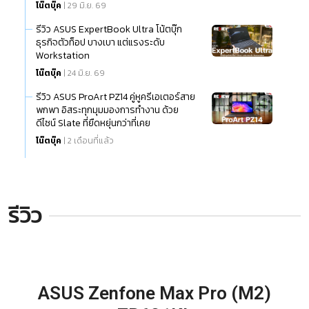
Ultra (Series 3)
โน๊ตบุ๊ค
| 29 มิ.ย. 69
รีวิว ASUS ExpertBook Ultra โน้ตบุ๊ก
ธุรกิจตัวท็อป บางเบา แต่แรงระดับ
Workstation
โน๊ตบุ๊ค
| 24 มิ.ย. 69
รีวิว ASUS ProArt PZ14 คู่หูครีเอเตอร์สาย
พกพา อิสระทุกมุมมองการทำงาน ด้วย
ดีไซน์ Slate ที่ยืดหยุ่นกว่าที่เคย
โน๊ตบุ๊ค
| 2 เดือนที่แล้ว
รีวิว
ASUS Zenfone Max Pro (M2)