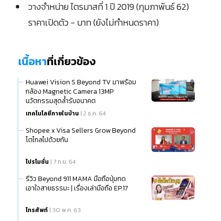
วางจำหน่าย ไตรมาสที่ 1 ปี 2019 (กุมภาพันธ์ 62)
ราคาเปิดตัว - บาท (ยังไม่กำหนดราคา)
เนื้อหา
ที่เกี่ยวข้อง
Huawei Vision S Beyond TV มาพร้อม
กล้อง Magnetic Camera 13MP
นวัตกรรมสุดล้ำรับอนาคต
เทคโนโลยีภายในบ้าน
| 2 ธ.ค. 64
Shopee x Visa Sellers Grow Beyond​ ​
โตไกลไปด้วยกัน
โปรโมชั่น
| 7 ก.ย. 64
รีวิว Beyond 911 MAMA มือถือปุ่มกด
เอาใจสายธรรมะ | เรื่องเล่ามือถือ EP.17
โทรศัพท์
| 30 พ.ค. 63