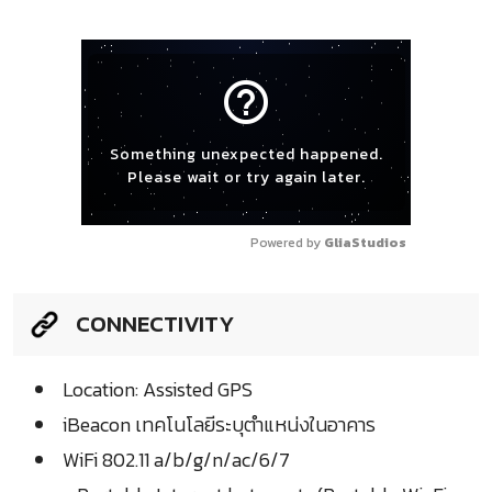
help_outline
Something unexpected happened.
Please wait or try again later.
Powered by 
GliaStudios
CONNECTIVITY
Location: Assisted GPS
iBeacon เทคโนโลยีระบุตำแหน่งในอาคาร
WiFi 802.11 a/b/g/n/ac/6/7