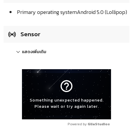
Primary operating systemAndroid 5.0 (Lollipop)
Sensor
แสดงเพิ่มเติม
help_outline
Something unexpected happened.
Please wait or try again later.
Powered by 
GliaStudios