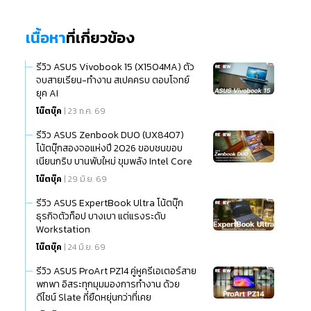
เนื้อหา
ที่เกี่ยวข้อง
รีวิว ASUS Vivobook 15 (X1504MA) ตัว
จบสายเรียน-ทำงาน สเปคครบ ตอบโจทย์
ยุค AI
โน๊ตบุ๊ค
| 23 ก.ค. 69
รีวิว ASUS Zenbook DUO (UX8407)
โน้ตบุ๊กสองจอแห่งปี 2026 ขอบชนขอบ
เนียนกริบ บานพับใหม่ ขุมพลัง Intel Core
Ultra (Series 3)
โน๊ตบุ๊ค
| 29 มิ.ย. 69
รีวิว ASUS ExpertBook Ultra โน้ตบุ๊ก
ธุรกิจตัวท็อป บางเบา แต่แรงระดับ
Workstation
โน๊ตบุ๊ค
| 24 มิ.ย. 69
รีวิว ASUS ProArt PZ14 คู่หูครีเอเตอร์สาย
พกพา อิสระทุกมุมมองการทำงาน ด้วย
ดีไซน์ Slate ที่ยืดหยุ่นกว่าที่เคย