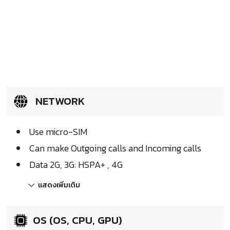
NETWORK
Use micro-SIM
Can make Outgoing calls and Incoming calls
Data 2G, 3G: HSPA+ , 4G
แสดงเพิ่มเติม
OS (OS, CPU, GPU)