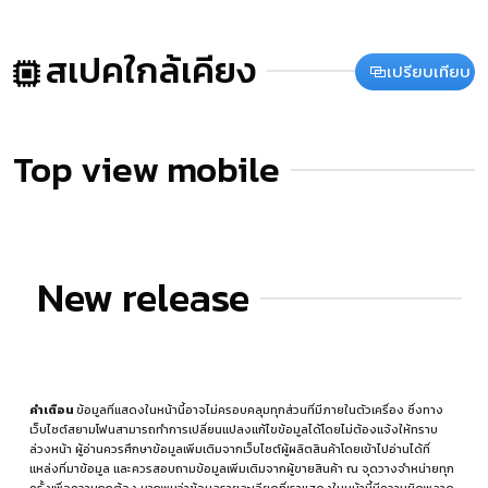
สเปคใกล้เคียง
เปรียบเทียบ
Top view mobile
New release
คำเตือน
ข้อมูลที่แสดงในหน้านี้อาจไม่ครอบคลุมทุกส่วนที่มีภายในตัวเครื่อง ซึ่งทาง
เว็บไซต์สยามโฟนสามารถทำการเปลี่ยนแปลงแก้ไขข้อมูลได้โดยไม่ต้องแจ้งให้ทราบ
ล่วงหน้า ผู้อ่านควรศึกษาข้อมูลเพิ่มเติมจากเว็บไซต์ผู้ผลิตสินค้าโดยเข้าไปอ่านได้ที่
แหล่งที่มาข้อมูล
และควรสอบถามข้อมูลเพิ่มเติมจากผู้ขายสินค้า ณ จุดวางจำหน่ายทุก
ครั้งเพื่อความถูกต้อง หากพบว่าข้อมูลรายละเอียดที่เราแสดงในหน้านี้มีความผิดพลาด