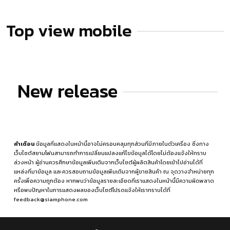
Top view mobile
New release
คำเตือน
ข้อมูลที่แสดงในหน้านี้อาจไม่ครอบคลุมทุกส่วนที่มีภายในตัวเครื่อง ซึ่งทาง
เว็บไซต์สยามโฟนสามารถทำการเปลี่ยนแปลงแก้ไขข้อมูลได้โดยไม่ต้องแจ้งให้ทราบ
ล่วงหน้า ผู้อ่านควรศึกษาข้อมูลเพิ่มเติมจากเว็บไซต์ผู้ผลิตสินค้าโดยเข้าไปอ่านได้ที่
แหล่งที่มาข้อมูล
และควรสอบถามข้อมูลเพิ่มเติมจากผู้ขายสินค้า ณ จุดวางจำหน่ายทุก
ครั้งเพื่อความถูกต้อง หากพบว่าข้อมูลรายละเอียดที่เราแสดงในหน้านี้มีความผิดพลาด
หรือพบปัญหาในการแสดงผลของเว็บไซต์โปรดแจ้งให้เราทราบได้ที่
feedback@siamphone.com