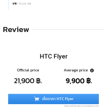
VR
| 13 ม.ค. 66
Review
HTC Flyer
Official price
Average price
21,900 ฿.
9,900 ฿.
เช็คราคา HTC Flyer
Powered by store.siamphone.com