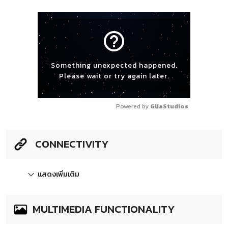
help_outline
Something unexpected happened.
Please wait or try again later.
Powered by 
GliaStudios
CONNECTIVITY
แสดงเพิ่มเติม
MULTIMEDIA FUNCTIONALITY