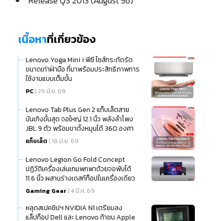
Release Q3 2013 (August 56)
เนื้อหา
ที่เกี่ยวข้อง
Lenovo Yoga Mini i พีซี ไซส์กระทัดรัด
ขนาดเท่าฝ่ามือ ที่มาพร้อมประสิทธิภาพการ
ใช้งานแบบเต็มขั้น
PC
| 29 มิ.ย. 69
Lenovo Tab Plus Gen 2 แท็บเล็ตสาย
บันเทิงขั้นสุด จอใหญ่ 12.1 นิ้ว พลังลำโพง
JBL 9 ตัว พร้อมขาตั้งหมุนได้ 360 องศา
แท็บเล็ต
| 18 มิ.ย. 69
Lenovo Legion Go Fold Concept
ปฏิวัติเครื่องเล่นเกมพกพาด้วยจอพับได้
11.6 นิ้ว ผสานร่างเดสก์ท็อปในเครื่องเดียว
Gaming Gear
| 4 มี.ค. 69
หลุดสเปคชิปฯ NVIDIA N1 เตรียมลง
แล็ปท็อป Dell และ Lenovo ท้าชน Apple