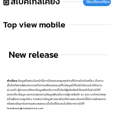
สเปคใกล้เคียง
เปรียบเทียบ
Top view mobile
New release
คำเตือน
ข้อมูลที่แสดงในหน้านี้อาจไม่ครอบคลุมทุกส่วนที่มีภายในตัวเครื่อง ซึ่งทาง
เว็บไซต์สยามโฟนสามารถทำการเปลี่ยนแปลงแก้ไขข้อมูลได้โดยไม่ต้องแจ้งให้ทราบ
ล่วงหน้า ผู้อ่านควรศึกษาข้อมูลเพิ่มเติมจากเว็บไซต์ผู้ผลิตสินค้าโดยเข้าไปอ่านได้ที่
แหล่งที่มาข้อมูล
และควรสอบถามข้อมูลเพิ่มเติมจากผู้ขายสินค้า ณ จุดวางจำหน่ายทุก
ครั้งเพื่อความถูกต้อง หากพบว่าข้อมูลรายละเอียดที่เราแสดงในหน้านี้มีความผิดพลาด
หรือพบปัญหาในการแสดงผลของเว็บไซต์โปรดแจ้งให้เราทราบได้ที่
feedback@siamphone.com