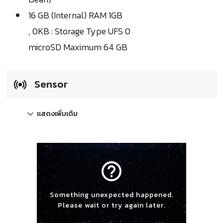
16 GB (Internal) RAM 1GB
, 0KB : Storage Type UFS 0
microSD Maximum 64 GB
Sensor
แสดงเพิ่มเติม
help_outline
Something unexpected happened.
Please wait or try again later.