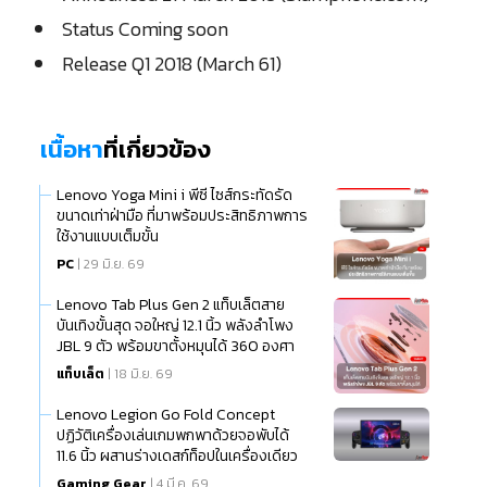
Status Coming soon
Release Q1 2018 (March 61)
เนื้อหา
ที่เกี่ยวข้อง
Lenovo Yoga Mini i พีซี ไซส์กระทัดรัด
ขนาดเท่าฝ่ามือ ที่มาพร้อมประสิทธิภาพการ
ใช้งานแบบเต็มขั้น
PC
| 29 มิ.ย. 69
Lenovo Tab Plus Gen 2 แท็บเล็ตสาย
บันเทิงขั้นสุด จอใหญ่ 12.1 นิ้ว พลังลำโพง
JBL 9 ตัว พร้อมขาตั้งหมุนได้ 360 องศา
แท็บเล็ต
| 18 มิ.ย. 69
Lenovo Legion Go Fold Concept
ปฏิวัติเครื่องเล่นเกมพกพาด้วยจอพับได้
11.6 นิ้ว ผสานร่างเดสก์ท็อปในเครื่องเดียว
Gaming Gear
| 4 มี.ค. 69