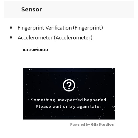
Sensor
Fingerprint Verification (Fingerprint)
Accelerometer (Accelerometer)
แสดงเพิ่มเติม
help_outline
Something unexpected happened.
Please wait or try again later.
Powered by 
GliaStudios