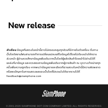
New release
คำเตือน
ข้อมูลที่แสดงในหน้านี้อาจไม่ครอบคลุมทุกส่วนที่มีภายในตัวเครื่อง ซึ่งทาง
เว็บไซต์สยามโฟนสามารถทำการเปลี่ยนแปลงแก้ไขข้อมูลได้โดยไม่ต้องแจ้งให้ทราบ
ล่วงหน้า ผู้อ่านควรศึกษาข้อมูลเพิ่มเติมจากเว็บไซต์ผู้ผลิตสินค้าโดยเข้าไปอ่านได้ที่
แหล่งที่มาข้อมูล
และควรสอบถามข้อมูลเพิ่มเติมจากผู้ขายสินค้า ณ จุดวางจำหน่ายทุก
ครั้งเพื่อความถูกต้อง หากพบว่าข้อมูลรายละเอียดที่เราแสดงในหน้านี้มีความผิดพลาด
หรือพบปัญหาในการแสดงผลของเว็บไซต์โปรดแจ้งให้เราทราบได้ที่
feedback@siamphone.com
© 2001-2026 SIAMPHONE DOT COM COMPANY LIMITED. ALL RIGHTS RESERVED.