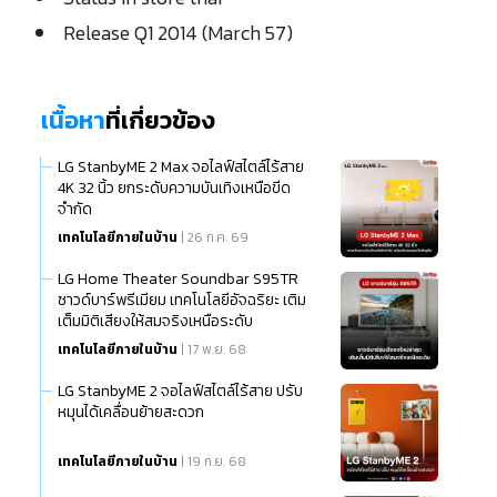
Release Q1 2014 (March 57)
เนื้อหา
ที่เกี่ยวข้อง
LG StanbyME 2 Max จอไลฟ์สไตล์ไร้สาย
4K 32 นิ้ว ยกระดับความบันเทิงเหนือขีด
จำกัด
เทคโนโลยีภายในบ้าน
| 26 ก.ค. 69
LG Home Theater Soundbar S95TR
ซาวด์บาร์พรีเมียม เทคโนโลยีอัจฉริยะ เติม
เต็มมิติเสียงให้สมจริงเหนือระดับ
เทคโนโลยีภายในบ้าน
| 17 พ.ย. 68
LG StanbyME 2 จอไลฟ์สไตล์ไร้สาย ปรับ
หมุนได้เคลื่อนย้ายสะดวก
เทคโนโลยีภายในบ้าน
| 19 ก.ย. 68