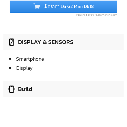
เช็คราคา LG G2 Mini D618
Powered by store.siamphone.com
DISPLAY & SENSORS
Smartphone
Display
Build