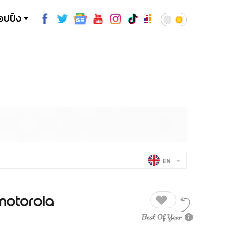
อปปิ้ง
EN