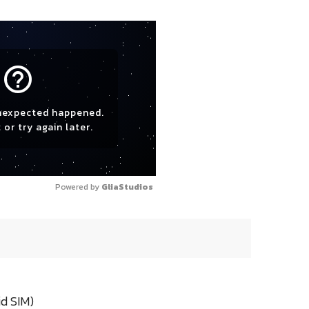
help_outline
nexpected happened.
 or try again later.
Powered by 
GliaStudios
id SIM)