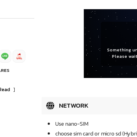
Something u
Please wait
ARES
Read
]
NETWORK
Use nano-SIM
choose sim card or micro sd (Hybr