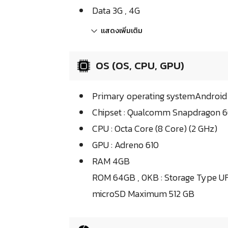
Data 3G , 4G
แสดงเพิ่มเติม
OS (OS, CPU, GPU)
Primary operating systemAndroid
Chipset : Qualcomm Snapdragon 
CPU : Octa Core (8 Core) (2 GHz)
GPU : Adreno 610
RAM 4GB
ROM 64GB , 0KB : Storage Type U
microSD Maximum 512 GB