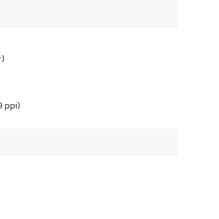
r)
9 ppi)