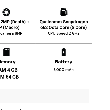
 2MP (Depth) +
Qualcomm Snapdragon
P (Macro)
662 Octa Core (8 Core)
t camera 8MP
CPU Speed 2 GHz
Memory
Battery
5,000 mAh
AM 4 GB
M 64 GB