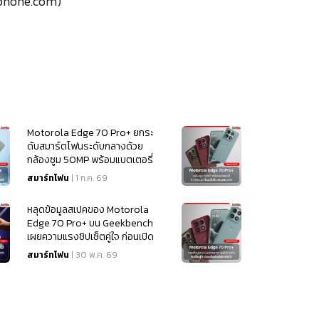
phone.com)
Motorola Edge 70 Pro+ ยกระ
ดับสมาร์ตโฟนระดับกลางด้วย
กล้องซูม 50MP พร้อมแบตเตอรี่
6,500mAh ในงบไม่ถึง 20,000
สมาร์ทโฟน
| 1 ก.ค. 69
บาท
หลุดข้อมูลสเปคของ Motorola
Edge 70 Pro+ บน Geekbench
เผยความแรงชิปเซ็ตคู่ใจ ก่อนเปิด
ตัวสัปดาห์หน้า
สมาร์ทโฟน
| 30 พ.ค. 69