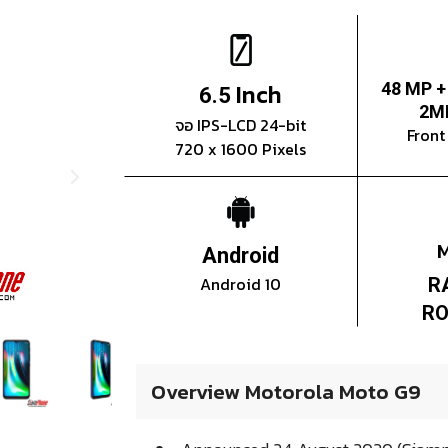
Inch
48 MP +
6.5
2M
จอ IPS-LCD 24-bit
Fron
720 x 1600 Pixels
Android
Android 10
R
RO
Overview Motorola Moto G9