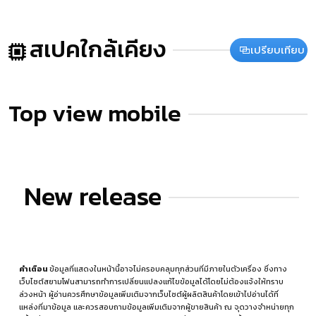
สเปคใกล้เคียง
เปรียบเทียบ
Top view mobile
New release
คำเตือน
ข้อมูลที่แสดงในหน้านี้อาจไม่ครอบคลุมทุกส่วนที่มีภายในตัวเครื่อง ซึ่งทาง
เว็บไซต์สยามโฟนสามารถทำการเปลี่ยนแปลงแก้ไขข้อมูลได้โดยไม่ต้องแจ้งให้ทราบ
ล่วงหน้า ผู้อ่านควรศึกษาข้อมูลเพิ่มเติมจากเว็บไซต์ผู้ผลิตสินค้าโดยเข้าไปอ่านได้ที่
แหล่งที่มาข้อมูล
และควรสอบถามข้อมูลเพิ่มเติมจากผู้ขายสินค้า ณ จุดวางจำหน่ายทุก