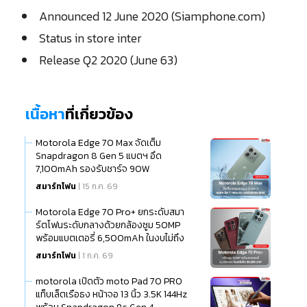
Announced 12 June 2020 (Siamphone.com)
Status in store inter
Release Q2 2020 (June 63)
เนื้อหา
ที่เกี่ยวข้อง
Motorola Edge 70 Max จัดเต็ม
Snapdragon 8 Gen 5 แบตฯ อึด
7,100mAh รองรับชาร์จ 90W
สมาร์ทโฟน
| 15 ก.ค. 69
Motorola Edge 70 Pro+ ยกระดับสมา
ร์ตโฟนระดับกลางด้วยกล้องซูม 50MP
พร้อมแบตเตอรี่ 6,500mAh ในงบไม่ถึง
20,000 บาท
สมาร์ทโฟน
| 1 ก.ค. 69
motorola เปิดตัว moto Pad 70 PRO
แท็บเล็ตเรือธง หน้าจอ 13 นิ้ว 3.5K 144Hz