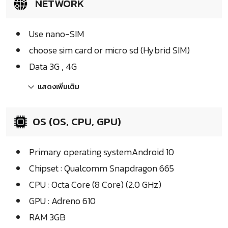
NETWORK
Use nano-SIM
choose sim card or micro sd (Hybrid SIM)
Data 3G , 4G
แสดงเพิ่มเติม
OS (OS, CPU, GPU)
Primary operating systemAndroid 10
Chipset : Qualcomm Snapdragon 665
CPU : Octa Core (8 Core) (2.0 GHz)
GPU : Adreno 610
RAM 3GB