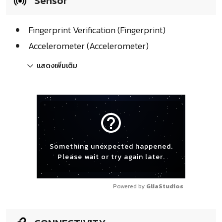
Sensor
Fingerprint Verification (Fingerprint)
Accelerometer (Accelerometer)
แสดงเพิ่มเติม
help_outline
Something unexpected happened.
Please wait or try again later.
Powered by 
GliaStudios