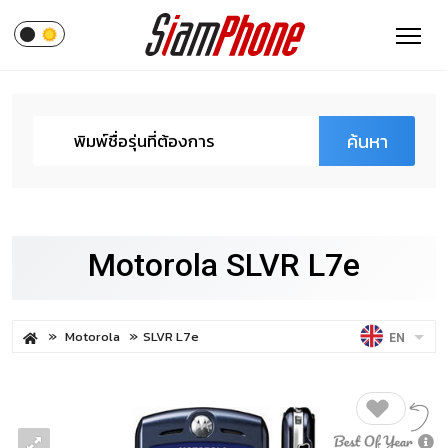
ค้นหา
Motorola SLVR L7e
Motorola
SLVR L7e
EN