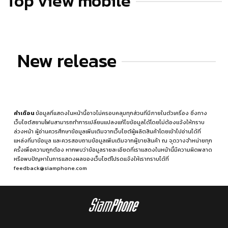
Top view mobile
New release
คำเตือน
ข้อมูลที่แสดงในหน้านี้อาจไม่ครอบคลุมทุกส่วนที่มีภายในตัวเครื่อง ซึ่งทาง
เว็บไซต์สยามโฟนสามารถทำการเปลี่ยนแปลงแก้ไขข้อมูลได้โดยไม่ต้องแจ้งให้ทราบ
ล่วงหน้า ผู้อ่านควรศึกษาข้อมูลเพิ่มเติมจากเว็บไซต์ผู้ผลิตสินค้าโดยเข้าไปอ่านได้ที่
แหล่งที่มาข้อมูล
และควรสอบถามข้อมูลเพิ่มเติมจากผู้ขายสินค้า ณ จุดวางจำหน่ายทุก
ครั้งเพื่อความถูกต้อง หากพบว่าข้อมูลรายละเอียดที่เราแสดงในหน้านี้มีความผิดพลาด
หรือพบปัญหาในการแสดงผลของเว็บไซต์โปรดแจ้งให้เราทราบได้ที่
feedback@siamphone.com