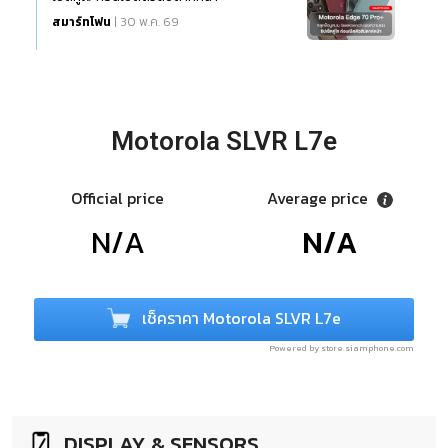
สมาร์ทโฟน
| 30 พ.ค. 69
Motorola SLVR L7e
Official price
Average price
N/A
N/A
เช็คราคา Motorola SLVR L7e
Powered by store.siamphone.com
DISPLAY & SENSORS