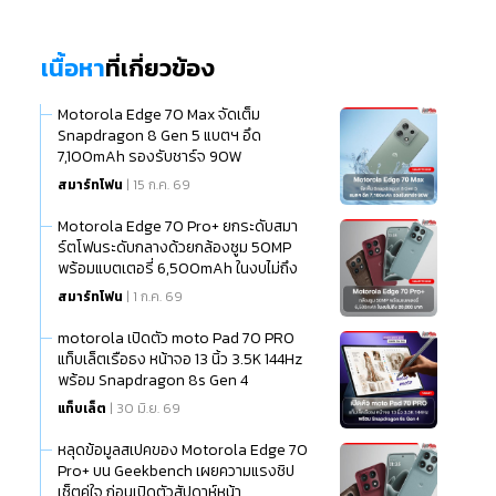
เนื้อหา
ที่เกี่ยวข้อง
Motorola Edge 70 Max จัดเต็ม
Snapdragon 8 Gen 5 แบตฯ อึด
7,100mAh รองรับชาร์จ 90W
สมาร์ทโฟน
| 15 ก.ค. 69
Motorola Edge 70 Pro+ ยกระดับสมา
ร์ตโฟนระดับกลางด้วยกล้องซูม 50MP
พร้อมแบตเตอรี่ 6,500mAh ในงบไม่ถึง
20,000 บาท
สมาร์ทโฟน
| 1 ก.ค. 69
motorola เปิดตัว moto Pad 70 PRO
แท็บเล็ตเรือธง หน้าจอ 13 นิ้ว 3.5K 144Hz
พร้อม Snapdragon 8s Gen 4
แท็บเล็ต
| 30 มิ.ย. 69
หลุดข้อมูลสเปคของ Motorola Edge 70
Pro+ บน Geekbench เผยความแรงชิป
เซ็ตคู่ใจ ก่อนเปิดตัวสัปดาห์หน้า