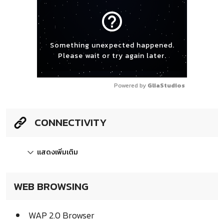
help_outline
Something unexpected happened.
Please wait or try again later.
Powered by 
GliaStudios
CONNECTIVITY
แสดงเพิ่มเติม
WEB BROWSING
WAP 2.0 Browser