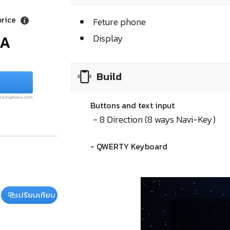
price
Feture phone
/A
Display
Build
.siamphone.com
Buttons and text input
- 8 Direction (8 ways Navi-Key)
- QWERTY Keyboard
เปรียบเทียบ