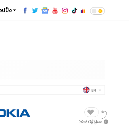
อปปิ้ง
EN