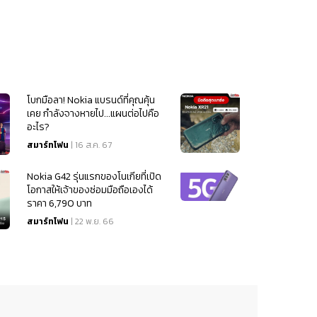
โบกมือลา! Nokia แบรนด์ที่คุณคุ้น
เคย กำลังจางหายไป...แผนต่อไปคือ
อะไร?
สมาร์ทโฟน
| 16 ส.ค. 67
Nokia G42 รุ่นแรกของโนเกียที่เปิด
โอกาสให้เจ้าของซ่อมมือถือเองได้
ราคา 6,790 บาท
สมาร์ทโฟน
| 22 พ.ย. 66