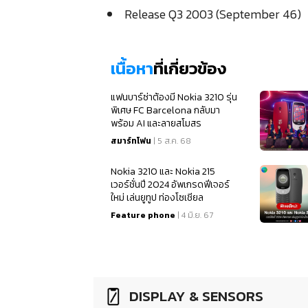
Release Q3 2003 (September 46)
เนื้อหา
ที่เกี่ยวข้อง
แฟนบาร์ซ่าต้องมี Nokia 3210 รุ่น
พิเศษ FC Barcelona กลับมา
พร้อม AI และลายสโมสร
สมาร์ทโฟน
| 5 ส.ค. 68
Nokia 3210 และ Nokia 215
เวอร์ชั่นปี 2024 อัพเกรดฟีเจอร์
ใหม่ เล่นยูทูป ท่องโซเชียล
Feature phone
| 4 มิ.ย. 67
DISPLAY & SENSORS