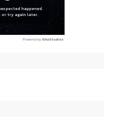
nexpected happened.
 or try again later.
Powered by 
GliaStudios