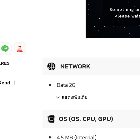
Something u
Please wait
ARES
NETWORK
Read
]
Data 2G,
แสดงเพิ่มเติม
OS (OS, CPU, GPU)
4.5 MB (Internal)