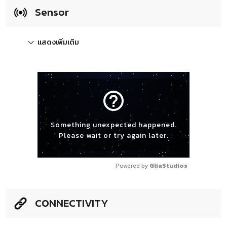
Sensor
แสดงเพิ่มเติม
help_outline
Something unexpected happened.
Please wait or try again later.
Powered by 
GliaStudios
CONNECTIVITY