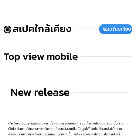
สเปคใกล้เคียง
เปรียบเทียบ
Top view mobile
New release
คำเตือน
ข้อมูลที่แสดงในหน้านี้อาจไม่ครอบคลุมทุกส่วนที่มีภายในตัวเครื่อง ซึ่งทาง
เว็บไซต์สยามโฟนสามารถทำการเปลี่ยนแปลงแก้ไขข้อมูลได้โดยไม่ต้องแจ้งให้ทราบ
ล่วงหน้า ผู้อ่านควรศึกษาข้อมูลเพิ่มเติมจากเว็บไซต์ผู้ผลิตสินค้าโดยเข้าไปอ่านได้ที่