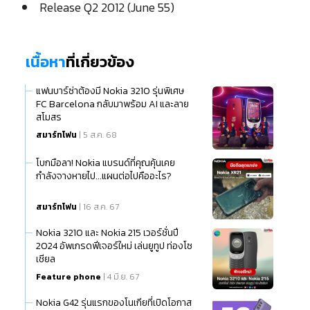
Release Q2 2012 (June 55)
เนื้อหา
ที่เกี่ยวข้อง
แฟนบาร์ซ่าต้องมี Nokia 3210 รุ่นพิเศษ
FC Barcelona กลับมาพร้อม AI และลาย
สโมสร
สมาร์ทโฟน
| 5 ส.ค. 68
โบกมือลา! Nokia แบรนด์ที่คุณคุ้นเคย
กำลังจางหายไป...แผนต่อไปคืออะไร?
สมาร์ทโฟน
| 16 ส.ค. 67
Nokia 3210 และ Nokia 215 เวอร์ชั่นปี
2024 อัพเกรดฟีเจอร์ใหม่ เล่นยูทูป ท่องโซ
เชียล
Feature phone
| 4 มิ.ย. 67
Nokia G42 รุ่นแรกของโนเกียที่เปิดโอกาส